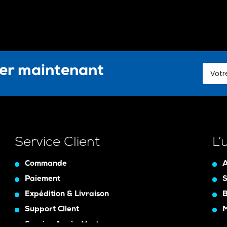
ter maintenant
Service Client
L’
Commande
A
Paiement
S
Expédition & Livraison
B
Support Client
Service Après-Vente