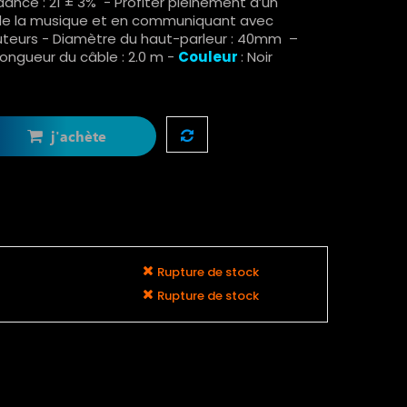
nce : 21 ± 3% - P
rofiter pleinement d’un
 de la musique et en communiquant avec
cuteurs - Diamètre du haut-parleur : 40mm –
Longueur du câble : 2.0 m -
Couleur
: Noir
j'achète
Rupture de stock
Rupture de stock