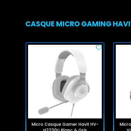
CASQUE MICRO GAMING HAVIT 
Micro Casque Gamer Havit HV-
Micr
H2230U Blanc & Gris
VI