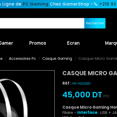
n Ligne de
PC Gaming
Chez GamerShop -
+216 93
Rechercher
Gamer
Promos
Ecran
Marq
Casque Micro Gamin
ne
Accessoires Pc
Casque Gaming
CASQUE MICRO GA
Réf :
HV-H2026D
45,000 DT
TTC
Casque Micro Gaming Hav
Filaire -
Interface
: USB + J