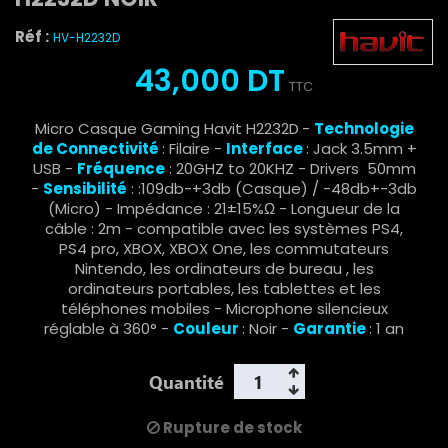
Réf :
HV-H2232D
43,000 DT
TTC
Micro Casque Gaming Havit H2232D
-
Technologie
de Connectivité
: Filaire -
Interface
: Jack 3.5mm +
USB -
Fréquence
: 20GHZ to 20KHZ - Drivers 50mm
-
Sensibilité
: :109db-+3db (Casque) / -48db+-3db
(Micro) - Impédance : 21±15%Ω - Longueur de la
câble : 2m - compatible avec les systèmes PS4,
PS4 pro, XBOX, XBOX One, les commutateurs
Nintendo, les ordinateurs de bureau , les
ordinateurs portables, les tablettes et les
téléphones mobiles - Microphone silencieux
réglable à 360° -
Couleur
: Noir -
Garantie
: 1 an
Quantité
Rupture de stock