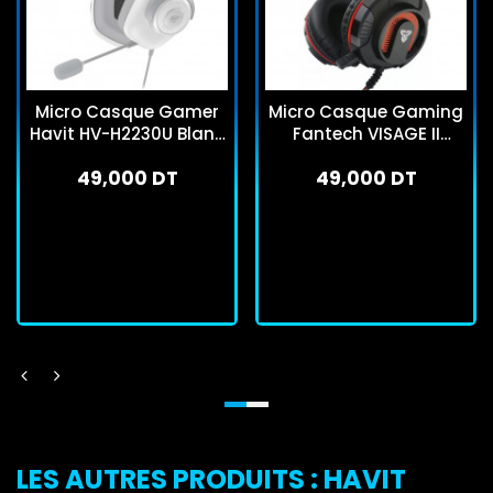
Micro Casque Gamer
Micro Casque Gaming
Havit HV-H2230U Blanc
Fantech VISAGE II
& Gris
HG17S RGB Noir
49,000 DT
49,000 DT
En stock
En stock
J'achète
J'achète
LES AUTRES PRODUITS : HAVIT