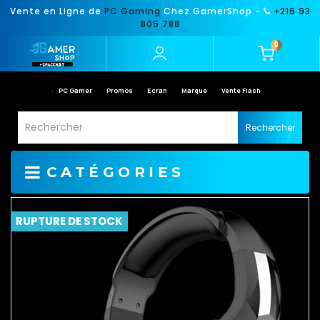
Vente en Ligne de
PC Gaming
Chez GamerShop -
+216 93
805 788
0
PC Gamer
Promos
Ecran
Marque
Vente Flash
Rechercher
CATÉGORIES
RUPTURE DE STOCK