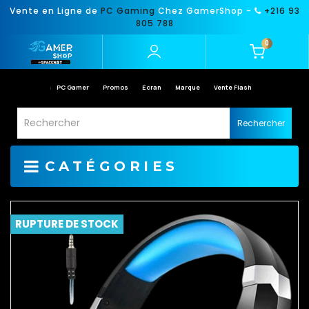
Vente en Ligne de
PC Gaming
Chez GamerShop -
+216 93
805 788
0
PC Gamer
Promos
Ecran
Marque
Vente Flash
Rechercher
CATÉGORIES
RUPTURE DE STOCK