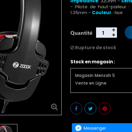
Impédance
: 32Ohm -
Sens
- Pilote de haut-parleur 
1.35mm -
Couleur
: Noir
Quantité
Rupture de stock
Stock en magasin :
Magasin Menzah 5
Vente en Ligne
Messenger