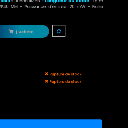
ibilit
é: 108dB ±3dB -
Longueur du câble
: 1.8 m
: Φ40 MM - Puissance d'entrée: 20 mW - Fiche
j'achète
Rupture de stock
Rupture de stock