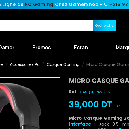
n Ligne de
PC Gaming
Chez GamerShop -
+216 93
Rechercher
Gamer
Promos
Ecran
Marq
Micro Casque Gamin
ne
Accessoires Pc
Casque Gaming
MICRO CASQUE GA
Réf :
CASQUE-PANTHER
39,000 DT
TTC
Micro Casque Gaming Z
Interface
: Jack 3.5 