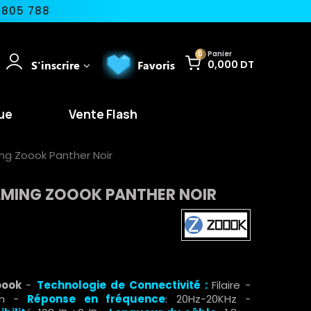
 805 788
0
Panier
S'inscrire
Favoris
0,000 DT
ue
Vente Flash
g Zoook Panther Noir
MING ZOOOK PANTHER NOIR
oook
-
Technologie de Connectivité :
Filaire -
mm -
Réponse en fréquence
: 20Hz-20KHz -