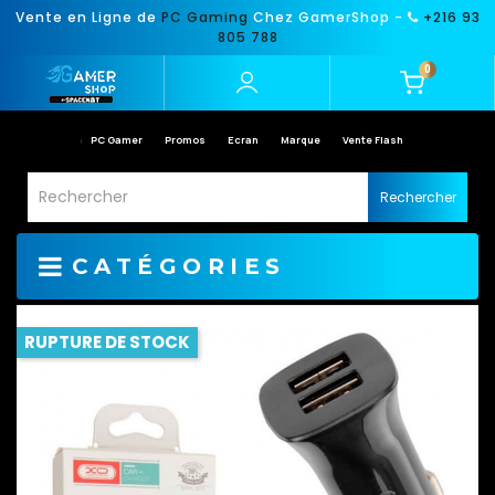
Vente en Ligne de
PC Gaming
Chez GamerShop -
+216 93
805 788
0
PC Gamer
Promos
Ecran
Marque
Vente Flash
Rechercher
CATÉGORIES
RUPTURE DE STOCK