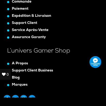
Commande
Paiement
Expédition & Livraison
Support Client
Service Après-Vente
Assurance Garanty
L’univers Gamer Shop
A Propos
Contactez
nous
Support Client Business
0
0
Blog
Marques