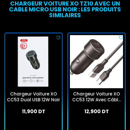
CHARGEUR VOITURE XO TZ10 AVEC UN
CABLE MICRO USB NOIR : LES PRODUITS
SIMILAIRES
Chargeur Voiture XO
Chargeur Voiture XO
CC53 Dual USB 12W Noir
CC53 12W Avec Câble
USB-C Noir
11,900 DT
12,900 DT
En stock
En stock