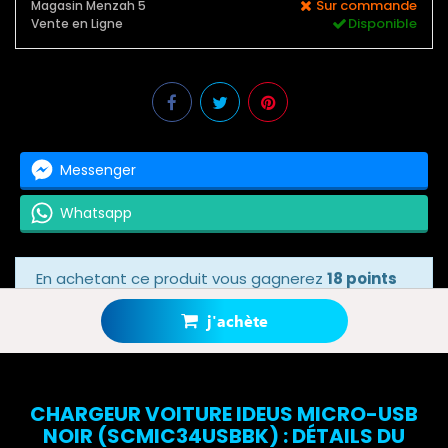
Sur commande
Magasin Menzah 5
Disponible
Vente en Ligne
Messenger
Whatsapp
En achetant ce produit vous gagnerez
18 points
bonus
grâce à notre programme de fidélité.
Votre panier totalisera
18 points bonus
.
j'achète
CHARGEUR VOITURE IDEUS MICRO-USB
NOIR (SCMIC34USBBK) : DÉTAILS DU