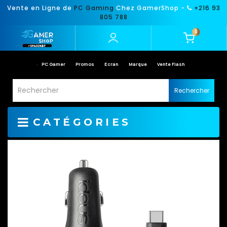
Vente en Ligne de
PC Gaming
Chez GamerShop -
+216 93
805 788
0
PC Gamer
Promos
Ecran
Marque
Vente Flash
Rechercher
CATÉGORIES