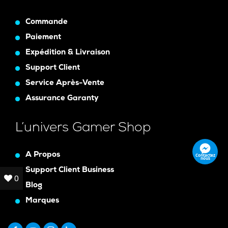
Commande
Paiement
Expédition & Livraison
Support Client
Service Après-Vente
Assurance Garanty
L’univers Gamer Shop
A Propos
Contactez
nous
Support Client Business
0
0
Blog
Marques