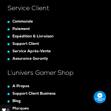
Service Client
Commande
Paiement
Expédition & Livraison
Support Client
Service Après-Vente
Assurance Garanty
L’univers Gamer Shop
A Propos
Support Client Business
Contactez
nous
Blog
Marques
0
0