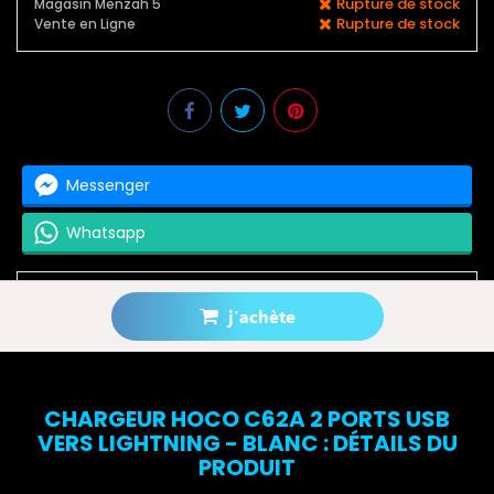
Rupture de stock
Magasin Menzah 5
Rupture de stock
Vente en Ligne
Messenger
Whatsapp
j'achète
Prévenez-moi lorsque le produit est disponible
CHARGEUR HOCO C62A 2 PORTS USB
VERS LIGHTNING - BLANC : DÉTAILS DU
PRODUIT