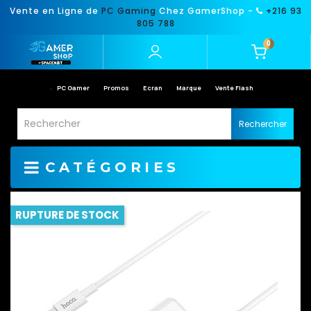
Vente en Ligne de
PC Gaming
Chez GamerShop -
+216 93
805 788
0
PC Gamer
Promos
Ecran
Marque
Vente Flash
Rechercher
CATÉGORIES
RUPTURE DE STOCK