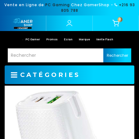
Vente en Ligne de
PC Gaming
Chez GamerShop -
+216 93
805 788
0
PC Gamer
Promos
Ecran
Marque
Vente Flash
Rechercher
CATÉGORIES