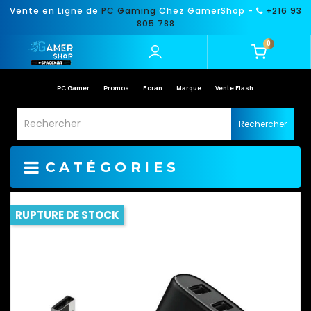
Vente en Ligne de
PC Gaming
Chez GamerShop -
+216 93
805 788
0
PC Gamer
Promos
Ecran
Marque
Vente Flash
Rechercher
CATÉGORIES
RUPTURE DE STOCK