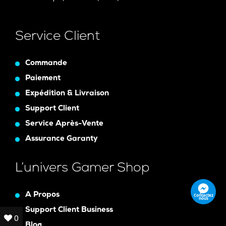
Service Client
Commande
Paiement
Expédition & Livraison
Support Client
Service Après-Vente
Assurance Garanty
L’univers Gamer Shop
A Propos
Contactez
nous
Support Client Business
0
0
Blog