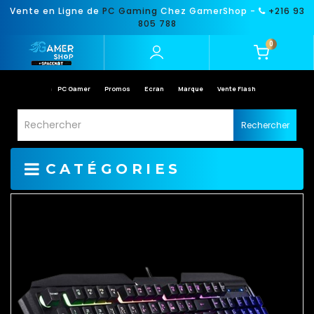
Vente en Ligne de
PC Gaming
Chez GamerShop -
+216 93
805 788
0
PC Gamer
Promos
Ecran
Marque
Vente Flash
Rechercher
CATÉGORIES