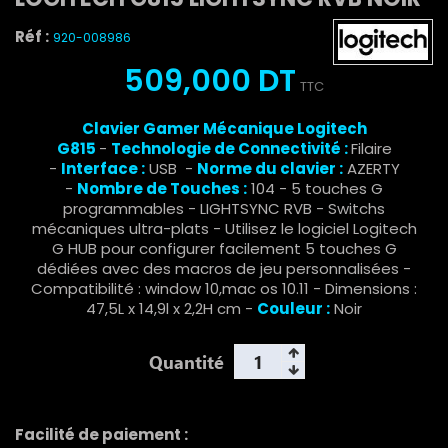
Réf :
920-008986
509,000 DT
TTC
Clavier Gamer Mécanique Logitech
G815
-
Technologie de Connectivité :
Filaire
-
Interface :
USB -
Norme du clavier :
AZERTY
-
Nombre de Touches :
104 - 5 touches G
programmables - LIGHTSYNC RVB - Switchs
mécaniques ultra-plats - Utilisez le logiciel Logitech
G HUB pour configurer facilement 5 touches G
dédiées avec des macros de jeu personnalisées -
Compatibilité : window 10,mac os 10.11 - Dimensions :
‎47,5L x 14,9l x 2,2H cm -
Couleur :
Noir
Quantité
Facilité de paiement :