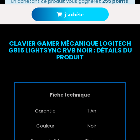
En achetant ce produit vous gagnerez
255 points
bonus
grâce à notre programme de fidélité.
Votre panier totalisera
255 points bonus
.
j'achète
CLAVIER GAMER MÉCANIQUE LOGITECH
G815 LIGHTSYNC RVB NOIR : DÉTAILS DU
PRODUIT
Fiche technique
Garantie
1 An
Couleur
Noir