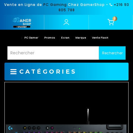
Vente en Ligne de
PC Gaming
Chez GamerShop -
+216 93
805 788
0
PC Gamer
Promos
Ecran
Marque
Vente Flash
Rechercher
CATÉGORIES