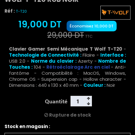
Réf :
T-T20
19,000 DT
Économisez 10,000 DT
29,000 DT
TTC
Clavier Gamer Semi Mécanique T Wolf T-T20
-
Technologie de Connectivité :
Filaire -
Interface :
USB 2.0 -
Norme du clavier :
Azerty -
Nombre de
Touches :
104 -
Rétroéclairage Arc en ciel
- Anti-
fantôme - Compatibilité : MacOS, Windows,
Chrome OS - Suspension cap - Hollow character -
Dimensions : ‎440 x 130 x 40 mm -
Couleur :
Noir
Quantité
Rupture de stock
Stock en magasin :