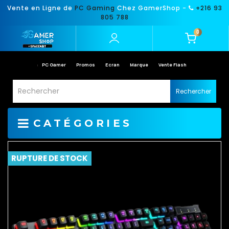
Vente en Ligne de
PC Gaming
Chez GamerShop -
+216 93
805 788
0
PC Gamer
Promos
Ecran
Marque
Vente Flash
Rechercher
CATÉGORIES
RUPTURE DE STOCK