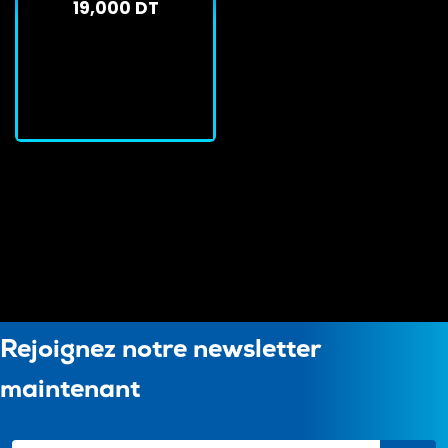
19,000 DT
Gamer Noir
En stock
J'achète
Rejoignez notre newsletter
maintenant