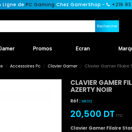
n Ligne de
PC Gaming
Chez GamerShop -
+216 93
Rechercher
Gamer
Promos
Ecran
Marq
Clavier Gamer Filaire
ne
Accessoires Pc
Clavier Gamer
CLAVIER GAMER FI
AZERTY NOIR
Réf :
MK1112
20,500 DT
TTC
Clavier Gamer Filaire St