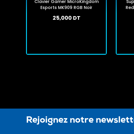
Clavier Gamer MicroKingdom
Sup
Esports MK909 RGB Noir
Red
25,000 DT
En stock
J'achète
Rejoignez notre newslet