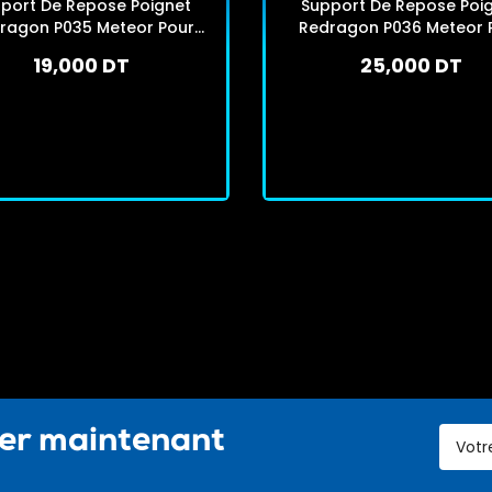
port De Repose Poignet
Support De Repose Poi
ragon P035 Meteor Pour
Redragon P036 Meteor 
Clavier Gamer Noir
Clavier Gamer Noir
19,000 DT
25,000 DT
En stock
En stock
J'achète
J'achète
ter maintenant