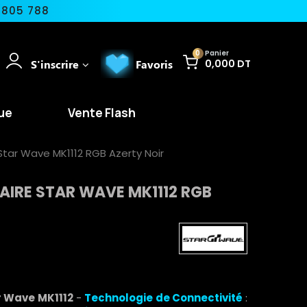
 805 788
0
Panier
S'inscrire
Favoris
0,000 DT
ue
Vente Flash
 Star Wave MK1112 RGB Azerty Noir
LAIRE STAR WAVE MK1112 RGB
ar Wave MK1112
-
Technologie de Connectivité
: