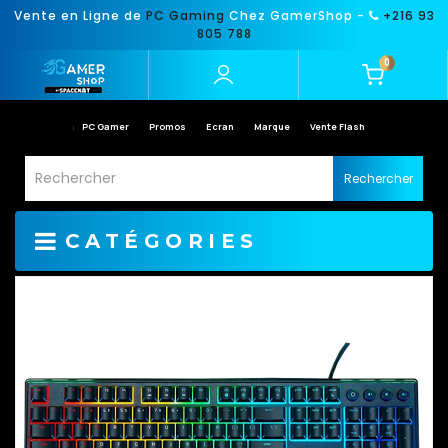
Vente en Ligne de
PC Gaming
Chez GamerShop -
+216 93
805 788
0
PC Gamer
Promos
Ecran
Marque
Vente Flash
Rechercher
CATÉGORIES