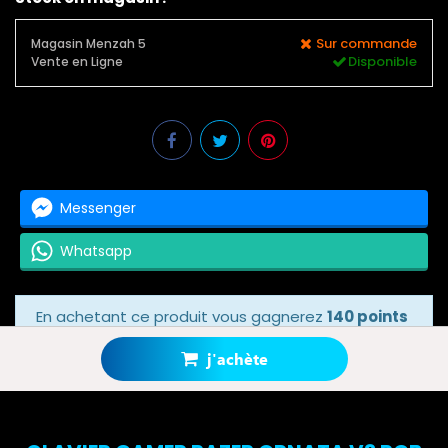
Sur commande
Magasin Menzah 5
Disponible
Vente en Ligne
Messenger
Whatsapp
En achetant ce produit vous gagnerez
140 points
bonus
grâce à notre programme de fidélité.
Votre panier totalisera
140 points bonus
.
j'achète