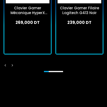
Clavier Gamer
Clavier Gamer Filaire
Mécanique HyperX
Logitech G413 Noir
Alloy Origins 60 RGB
269,000 DT
239,000 DT
Noir
En stock
En stock
J'achète
J'achète