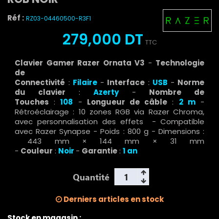
Réf :
RZ03-04460500-R3F1
279,000 DT
TTC
Clavier Gamer Razer Ornata V3
-
Technologie
de
Connectivité
:
Filaire
-
Interface
:
USB
-
Norme
du clavier
:
Azerty
-
Nombre de
Touches
:
108
-
Longueur de câble
:
2 m
-
Rétroéclairage : 10 zones RGB via Razer Chroma,
avec personnalisation des effets - Compatible
avec Razer Synapse - Poids : 800 g - Dimensions :
443 mm × 144 mm × 31 mm
-
Couleur
:
Noir
-
Garantie
:
1 an
Quantité
Derniers articles en stock
Stock en magasin :