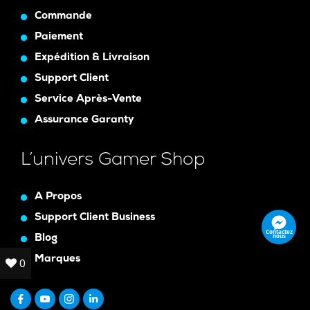
Commande
Paiement
Expédition & Livraison
Support Client
Service Après-Vente
Assurance Garanty
L’univers Gamer Shop
A Propos
Support Client Business
Contactez
nous
Blog
Marques
0
0