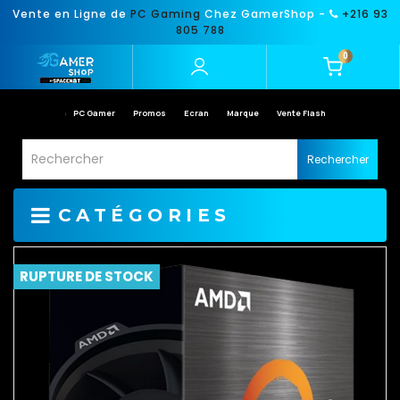
Vente en Ligne de
PC Gaming
Chez GamerShop -
+216 93
805 788
0
PC Gamer
Promos
Ecran
Marque
Vente Flash
Rechercher
CATÉGORIES
RUPTURE DE STOCK