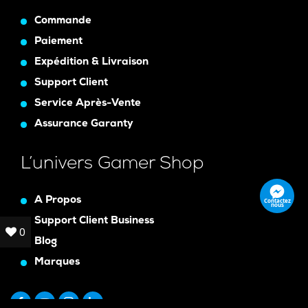
Commande
Paiement
Expédition & Livraison
Support Client
Service Après-Vente
Assurance Garanty
L’univers Gamer Shop
A Propos
Contactez
nous
Support Client Business
0
0
Blog
Marques