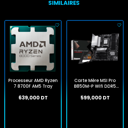
SIMILAIRES
Processeur AMD Ryzen
Carte Mère MSI Pro
7 8700F AM5 Tray
B850M-P Wifi DDR5
AMD AM5
639,000 DT
599,000 DT
En stock
En stock
J'achète
J'achète