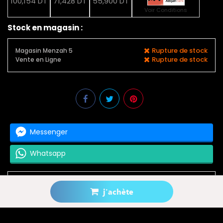
100,154 DT
71,428 DT
55,900 DT
Voir Conditions
Stock en magasin :
Rupture de stock
Magasin Menzah 5
Rupture de stock
Vente en Ligne
Messenger
Whatsapp
j'achète
Prévenez-moi lorsque le produit est disponible