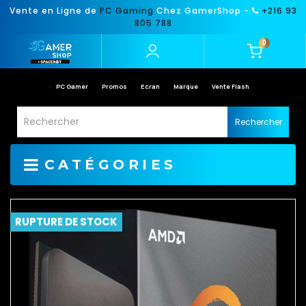
Vente en Ligne de
PC Gaming
Chez GamerShop -
+216 93
805 788
0
PC Gamer
Promos
Ecran
Marque
Vente Flash
Rechercher
CATÉGORIES
RUPTURE DE STOCK