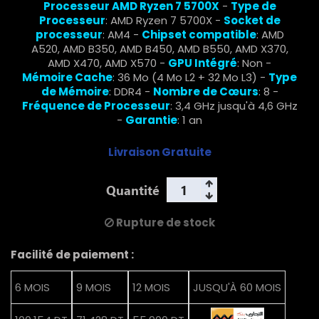
Processeur AMD Ryzen 7 5700X
-
Type de
Processeur
: AMD Ryzen 7 5700X -
Socket de
processeur
: AM4 -
Chipset compatible
: AMD
A520, AMD B350, AMD B450, AMD B550, AMD X370,
AMD X470, AMD X570 -
GPU Intégré
: Non -
Mémoire Cache
: 36 Mo (4 Mo L2 + 32 Mo L3) -
Type
de Mémoire
: DDR4 -
Nombre de Cœurs
: 8 -
Fréquence de Processeur
: 3,4 GHz jusqu'à 4,6 GHz
-
Garantie
: 1 an
Livraison Gratuite
Quantité
Rupture de stock
Facilité de paiement :
6 MOIS
9 MOIS
12 MOIS
JUSQU'À 60 MOIS