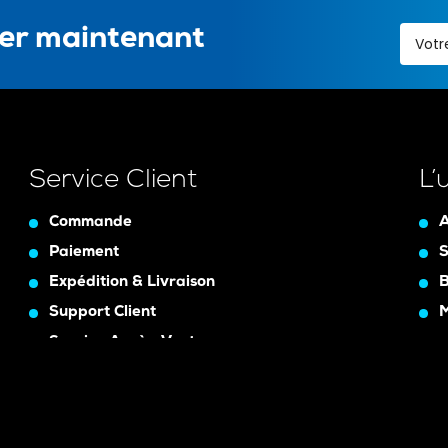
ter maintenant
Service Client
L’
Commande
A
Paiement
S
Expédition & Livraison
B
Support Client
Service Après-Vente
Assurance Garanty