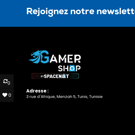
Rejoignez notre newslet
0
0
Adresse :
0
0
3 rue d'Afrique, Menzah 5, Tunis, Tunisie