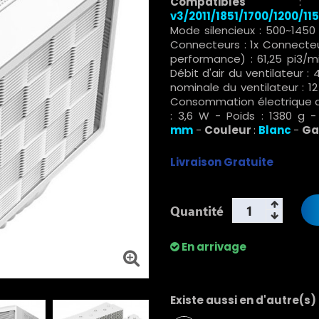
Compatibles
v3/2011/1851/1700/1200/115
Mode silencieux : 500~1450
Connecteurs : 1x Connecteur
performance) : 61,25 pi3/mi
Débit d'air du ventilateur 
nominale du ventilateur : 1
Consommation électrique du
: 3,6 W - Poids : 1380 g 
mm
-
Couleur
:
Blanc
-
Ga
Livraison Gratuite
Quantité
En arrivage
Existe aussi en d'autre(s)