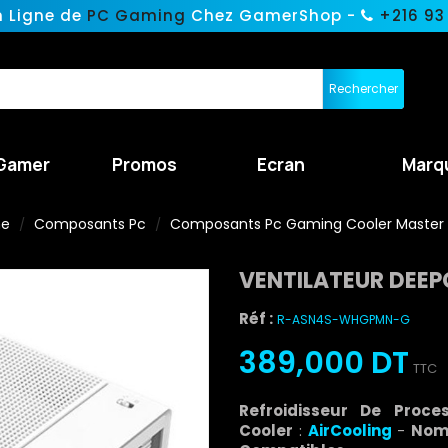
n Ligne de
PC Gaming
Chez GamerShop -
+216 93
Rechercher
Gamer
Promos
Ecran
Marq
ne
Composants Pc
Composants Pc Gaming Cooler Master
VENTILATEUR DEEP
Réf :
R-ASN4S-WHGPMN-G
389,000 DT
TTC
Refroidisseur De Proc
Cooler
:
AirCooling
-
Nomb