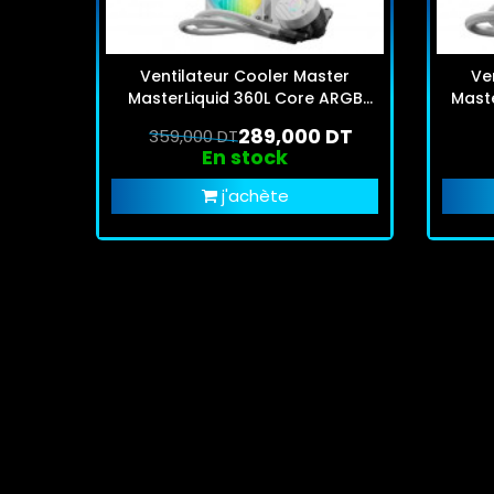
Ventilateur Cooler Master
Ve
MasterLiquid 360L Core ARGB
Maste
Blanc
289,000 DT
359,000 DT
En stock
j'achète