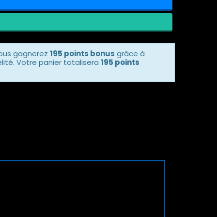
vous gagnerez
195 points bonus
grâce à
ité. Votre panier totalisera
195 points