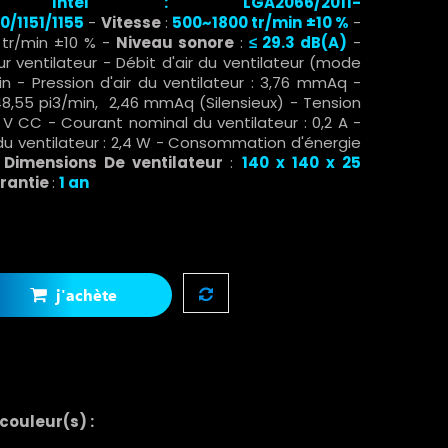
:
Intel :
LGA2066/2011-
0/1151/1155
-
Vitesse
:
500~1800 tr/min ±10
%
-
 tr/min ±10 % -
Niveau sonore
:
≤ 29.3 dB(A)
-
 ventilateur - Débit d'air du ventilateur (mode
n - Pression d'air du ventilateur : 3,76 mmAq -
: 48,55 pi3/min, 2,46 mmAq (Silensieux) - Tension
2 V CC - Courant nominal du ventilateur : 0,2 A -
 ventilateur : 2,4 W - Consommation d'énergie
-
Dimensions De ventilateur
:
140 x 140 x 25
rantie
:
1 an
j'achète
 couleur(s) :