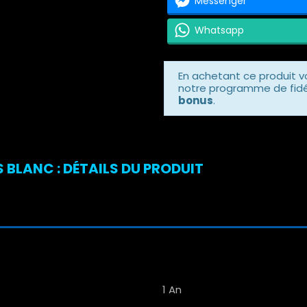
Messenger
Whatsapp
En achetant ce produit 
notre programme de fidél
bonus
.
 BLANC : DÉTAILS DU PRODUIT
1 An