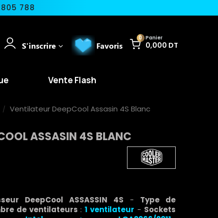
 805 788
0
Panier
S'inscrire
Favoris
0,000 DT
ue
Vente Flash
Ventilateur DeepCool Assasin 4S Blanc
COOL ASSASIN 4S BLANC
esseur DeepCool ASSASSIN 4S
-
Type de
re de ventilateurs
:
1 ventilateur
-
Sockets