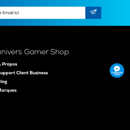
univers Gamer Shop
 Propos
Contactez
upport Client Business
nous
log
Marques