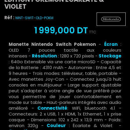
VIOLET
Réf :
NINT-SWIT-OLD-POKM
1 999,000 DT
TTC
Manette Nintendo Switch Pokemon
-
Écran
:
OLED 7 pouces tactile aux couleurs
intenses -
Résolution
: 1280 x 720 pixels -
Stockage
: 64Go Extensible via une carte microSD - Capacité
de la Batterie : 4310 mAh - Autonomie : Entre 4,5 et
9 heures - Trois modes: téléviseur, table, portable -
Avec manettes Joy-Con - Connectez jusqu'à huit
consoles en multijoueur - Large support ajustable
peut s'adapter à votre angle de vue préféré pour
vous permettre de jouer confortablement en
mode sur table - Haut-parleurs intégrés avec audio
amélioré -
Connectivité
: WiFi, bluetooth 4.1 -
Connecteurs: 2 x USB, 1 x HDMI, 1x Ethernet, 1 x prise
casque - Dimensions: 102 x 242 x 13,9 mm - Poids:
environ 320g -
Couleur
: Écarlate & Violet -