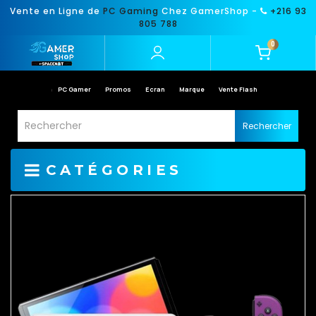
Vente en Ligne de
PC Gaming
Chez GamerShop -
+216 93
805 788
0
PC Gamer
Promos
Ecran
Marque
Vente Flash
Rechercher
CATÉGORIES