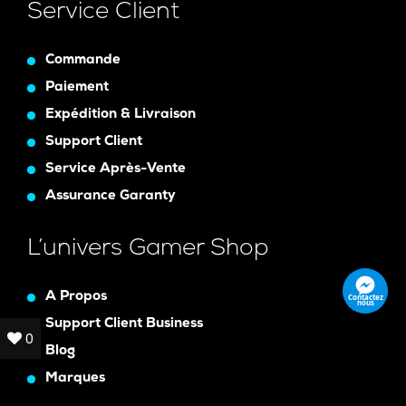
Service Client
Commande
Paiement
Expédition & Livraison
Support Client
Service Après-Vente
Assurance Garanty
L’univers Gamer Shop
A Propos
Contactez
nous
Support Client Business
0
0
Blog
Marques