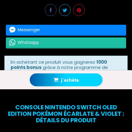
Messenger
Whatsapp
En achetant ce produit vous gagnerez
1000
points bonus
grâce à notre programme de
fidélité. Votre panier totalisera
1000 points
bonus
.
j'achète
CONSOLE NINTENDO SWITCH OLED
EDITION POKÉMON ÉCARLATE & VIOLET :
DÉTAILS DU PRODUIT