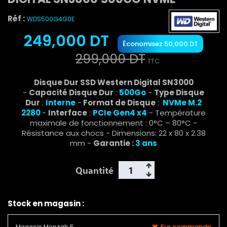
Réf :
WDS500G4G0E
249,000 DT
Économisez 50,000 DT
299,000 DT
TTC
Disque Dur SSD Western Digital SN3000
-
Capacité Disque Dur
:
500G
o
-
Type Disque
Dur
:
Interne
-
Format de Disque
:
NVMe
M.2
2280
-
Interface
:
PCIe Gen4 x4
-
Température
maximale de fonctionnement : 0°C – 80°C -
Résistance aux chocs - Dimensions: 22 x 80 x 2.38
mm
-
Garantie :
3 ans
Quantité
Stock en magasin :
Sur commande
Magasin Menzah 5