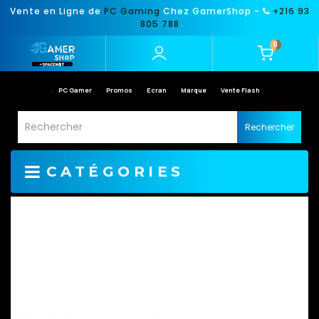
Vente en Ligne de
PC Gaming
Chez GamerShop -
+216 93
805 788
0
PC Gamer
Promos
Ecran
Marque
Vente Flash
Rechercher
CATÉGORIES