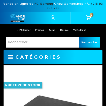
Vente en Ligne de
PC Gaming
Chez GamerShop -
+216 93
805 788
0
PC Gamer
Promos
Ecran
Marque
Vente Flash
Rechercher
CATÉGORIES
RUPTURE DE STOCK