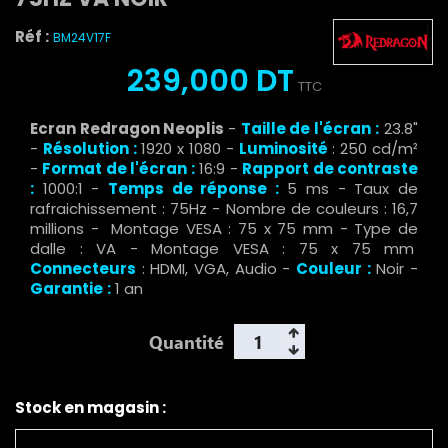
Réf :
BM24V17F
239,000 DT
TTC
Ecran Redragon Neoplis
-
Taille de l'écran
:
23.8"
-
Résolution
:
1920 x 1080 -
Luminosité
: 250 cd/m²
-
Format de l'écran
:
16:9 -
Rapport de contraste
:
1000:1 -
Temps de réponse
:
5 ms - Taux de
rafraichissement : 75Hz - Nombre de couleurs : 16,7
millions -
Montage VESA : 75 x 75 mm - Type de
dalle : VA - Montage VESA : 75 x 75 mm
Connecteurs
: HDMI, VGA, Audio -
Couleur
:
Noir -
Garantie
:
1 an
Quantité
Stock en magasin :