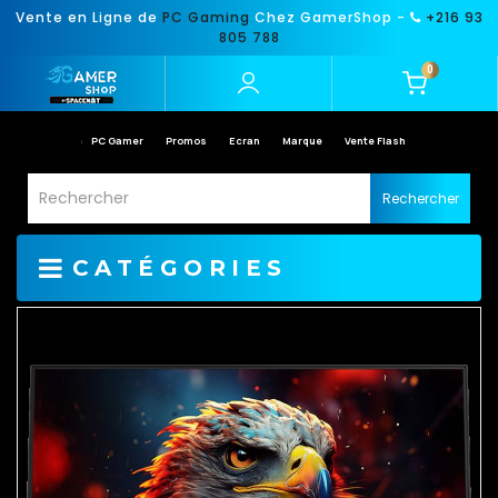
Vente en Ligne de
PC Gaming
Chez GamerShop -
+216 93
805 788
0
PC Gamer
Promos
Ecran
Marque
Vente Flash
Rechercher
CATÉGORIES