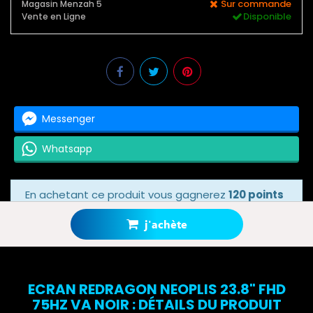
Sur commande
Magasin Menzah 5
Disponible
Vente en Ligne
Messenger
Whatsapp
En achetant ce produit vous gagnerez
120 points
bonus
grâce à notre programme de fidélité.
Votre panier totalisera
120 points bonus
.
j'achète
ECRAN REDRAGON NEOPLIS 23.8" FHD
75HZ VA NOIR : DÉTAILS DU PRODUIT