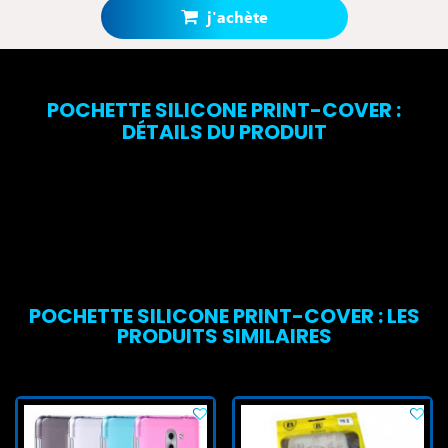
Votre panier totalisera
1 points bonus
.
j'achète
POCHETTE SILICONE PRINT-COVER :
DÉTAILS DU PRODUIT
POCHETTE SILICONE PRINT-COVER : LES
PRODUITS SIMILAIRES