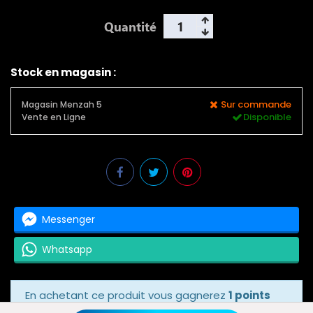
Quantité
Stock en magasin :
Sur commande
Magasin Menzah 5
Disponible
Vente en Ligne
Messenger
Whatsapp
En achetant ce produit vous gagnerez
1 points
bonus
grâce à notre programme de fidélité.