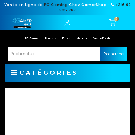
Vente en Ligne de
PC Gaming
Chez GamerShop -
+216 93
805 788
0
PC Gamer
Promos
Ecran
Marque
Vente Flash
Rechercher
CATÉGORIES