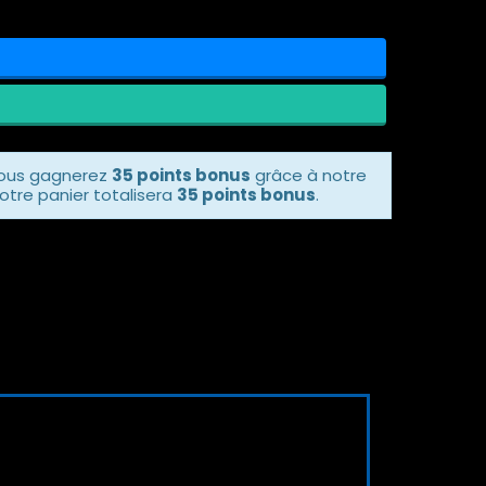
vous gagnerez
35 points bonus
grâce à notre
otre panier totalisera
35 points bonus
.