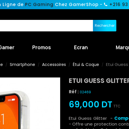
n Ligne de
PC Gaming
Chez GamerShop -
+216 93
Rechercher
Gamer
Promos
Ecran
Marq
Etui Guess
ne
Smartphone
Accessoires
Étui & Coque
ETUI GUESS GLITTE
Réf :
02469
69,000 DT
TTC
Etui Guess Glitter -
Compa
- Offre une protection con