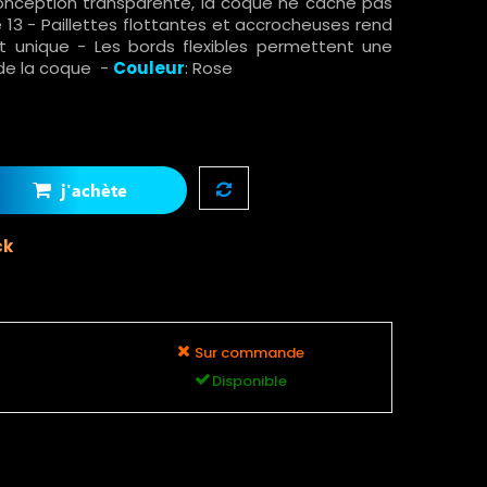
conception transparente, la coque ne cache pas
ne 13 - Paillettes flottantes et accrocheuses rend
 et unique - Les bords flexibles permettent une
e de la coque -
Couleur
: Rose
j'achète
ck
Sur commande
Disponible