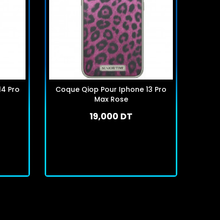
14 Pro
Coque Qiop Pour Iphone 13 Pro
Coqu
Max Rose
19,000 DT
En stock
J'achète