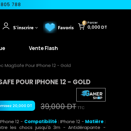
 805 788
0
Panier
S'inscrire
Favoris
0,000 DT
ue
Vente Flash
c MagSafe Pour IPhone 12 - Gold
FE POUR IPHONE 12 - GOLD
39,000 DT
misez 20,000 DT
TTC
Phone 12 -
Compatibilité
: IPhone 12 -
Matière
:
ontre les chocs jusqu'à 3m - Antidérapante -