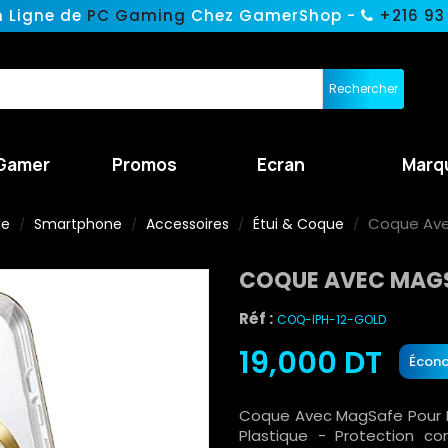
n Ligne de
PC Gaming
Chez GamerShop -
+216 93
Rechercher
Gamer
Promos
Ecran
Marq
Coque Ave
ne
Smartphone
Accessoires
Étui & Coque
COQUE AVEC MAGSA
Réf :
COQ-IPH-12-GOLD
19,000 DT
Écono
Coque Avec MagSafe Pour I
Plastique - Protection c