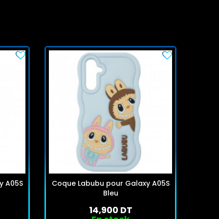
y A05S
Coque Labubu pour Galaxy A05S
Coque
Bleu
14,900 DT