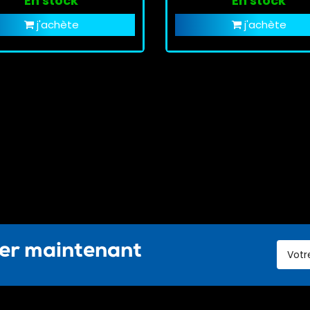
En stock
En stock
j'achète
j'achète
ter maintenant