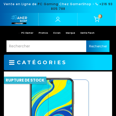
Vente en Ligne de
PC Gaming
Chez GamerShop -
+216 93
805 788
0
PC Gamer
Promos
Ecran
Marque
Vente Flash
Rechercher
CATÉGORIES
RUPTURE DE STOCK