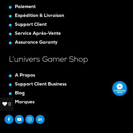
Paiement
Expédition & Livraison
Support Client
Service Après-Vente
Assurance Garanty
L’univers Gamer Shop
A Propos
Support Client Business
Contactez
nous
Blog
Marques
0
0