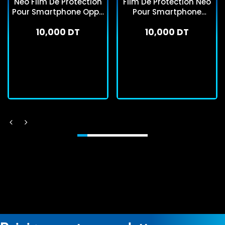
Neo Film De Protection
Film De Protection Neo
Pour Smartphone Oppo
Pour Smartphone
A53
Tecno Spark 6
10,000 DT
10,000 DT
En stock
En stock
J'achète
J'achète