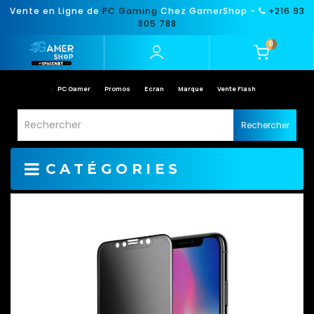
Vente en Ligne de
PC Gaming
Chez GamerShop -
+216 93
805 788
0
PC Gamer
Promos
Ecran
Marque
Vente Flash
Rechercher
CATÉGORIES