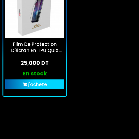
Film De Protection
D'écran En TPU QUIX
Gold – Protection
25,000 DT
Supérieure
En stock
j'achète