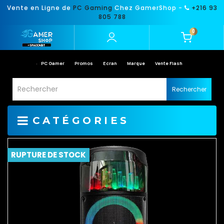
Vente en Ligne de
PC Gaming
Chez GamerShop -
+216 93
805 788
0
PC Gamer
Promos
Ecran
Marque
Vente Flash
Rechercher
CATÉGORIES
RUPTURE DE STOCK