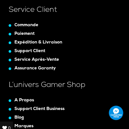
Service Client
Commande
Paiement
Expédition & Livraison
Support Client
Service Après-Vente
Assurance Garanty
L’univers Gamer Shop
A Propos
Support Client Business
Contactez
nous
Blog
Marques
0
0