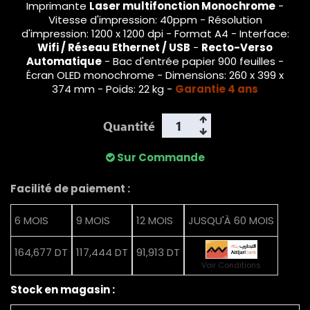
Imprimante
Laser multifonction Monochrome
-
Vitesse d'impression: 40ppm - Résolution
d'impression: 1200 x 1200 dpi - Format A4 - Interface:
Wifi / Réseau Ethernet / USB
-
Recto-Verso
Automatique
- Bac d'entrée papier 900 feuilles -
Écran OLED monochrome - Dimensions: 260 x 399 x
374 mm - Poids: 22
kg -
Garantie 4 ans
Quantité
Sur Commande
Facilité de paiement :
6 MOIS
9 MOIS
12 MOIS
JUSQU'À 60 MOIS
164,677 DT
117,444 DT
91,913 DT
Voir Conditions
Stock en magasin :