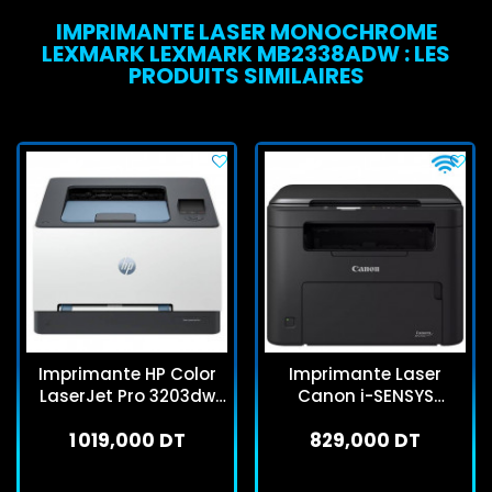
IMPRIMANTE LASER MONOCHROME
LEXMARK LEXMARK MB2338ADW : LES
PRODUITS SIMILAIRES
Imprimante HP Color
Imprimante Laser
LaserJet Pro 3203dw
Canon i-SENSYS
Couleur Wifi
MF272DW Multifonction
1 019,000 DT
829,000 DT
Wifi Monochrome
En stock
En stock