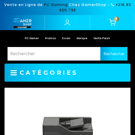
Vente en Ligne de
PC Gaming
Chez GamerShop -
+216 93
805 788
0
PC Gamer
Promos
Ecran
Marque
Vente Flash
Rechercher
CATÉGORIES