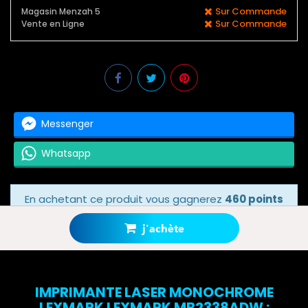
Sur Commande
Magasin Menzah 5
Sur Commande
Vente en Ligne
Messenger
Whatsapp
En achetant ce produit vous gagnerez
460 points
bonus
grâce à notre programme de fidélité.
Votre panier totalisera
460 points bonus
.
j'achète
IMPRIMANTE LASER MONOCHROME
LEXMARK LEXMARK MB2338ADW :