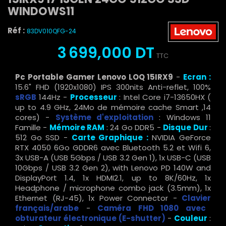
WINDOWS11
Réf :
83DV010QFG-24
3 699,000 DT
TTC
Pc Portable Gamer Lenovo LOQ 15IRX9
-
Ecran :
15.6" FHD (1920x1080) IPS 300nits Anti-reflet, 100%
sRGB
144Hz -
Processeur
: Intel Core i7-13650HX (
up to 4.9 GHz, 24Mo de mémoire cache Smart ,14
cores) -
Système d'exploitation
: Windows 11
Famille -
Mémoire RAM
: 24 Go DDR5 -
Disque Dur
:
512 Go SSD -
Carte Graphique :
NVIDIA GeForce
RTX 4050 6Go GDDR6 avec Bluetooth 5.2 et Wifi 6,
3x USB-A (USB 5Gbps / USB 3.2 Gen 1), 1x USB-C (USB
10Gbps / USB 3.2 Gen 2), with Lenovo PD 140W and
DisplayPort 1.4, 1x HDMI2.1, up to 8K/60Hz, 1x
Headphone / microphone combo jack (3.5mm), 1x
Ethernet (RJ-45), 1x Power Connector -
Clavier
français/arabe
-
Caméra FHD 1080 avec
obturateur électronique (E-shutter)
-
Couleur
: