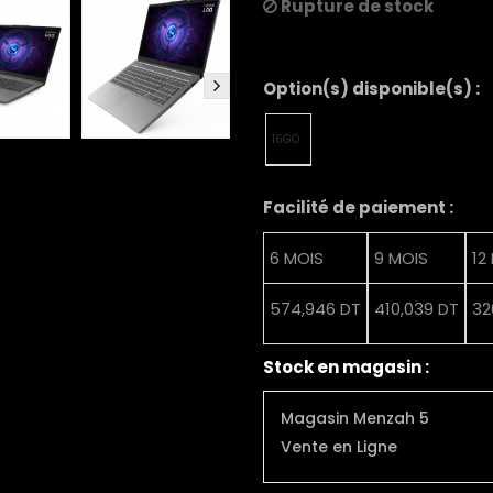
Rupture de stock
Option(s) disponible(s) :
16GO
Facilité de paiement :
6 MOIS
9 MOIS
12
574,946 DT
410,039 DT
32
Stock en magasin :
Magasin Menzah 5
Vente en Ligne