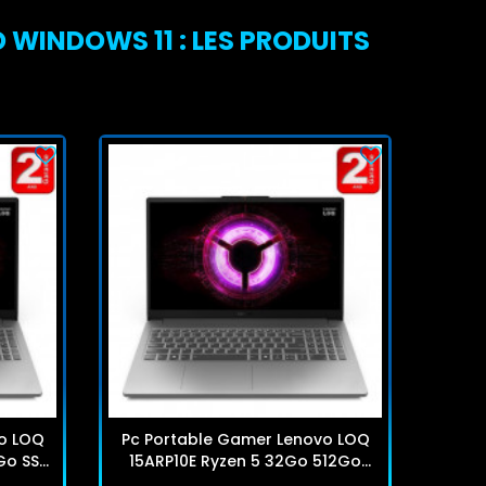
 WINDOWS 11 : LES PRODUITS
o LOQ
Pc Portable Gamer Lenovo LOQ
Pc P
Go SSD
15ARP10E Ryzen 5 32Go 512Go
15A
SSD Windows 11