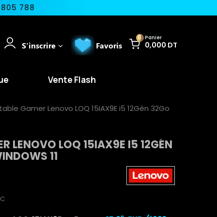
 805 788
0
Panier
S'inscrire
Favoris
0,000 DT
ue
Vente Flash
table Gamer Lenovo LOQ 15IAX9E i5 12Gén 32Go
R LENOVO LOQ 15IAX9E I5 12GÉN
WINDOWS 11
TC