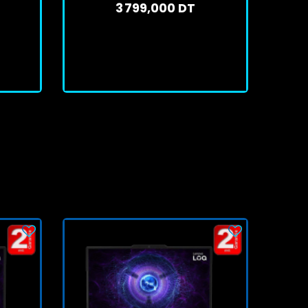
3 799,000 DT
En stock
J'achète