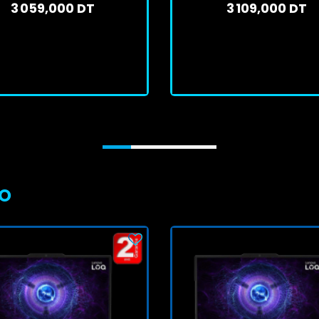
3 059,000 DT
3 109,000 DT
En stock
En stock
J'achète
J'achète
VO