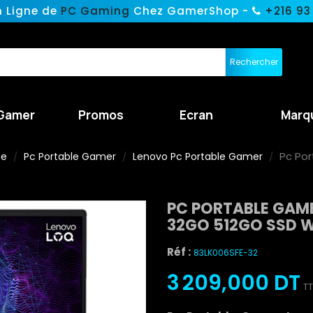
n Ligne de
PC Gaming
Chez GamerShop -
+216 93
Rechercher
Gamer
Promos
Ecran
Marq
Pc Por
ne
Pc Portable Gamer
Lenovo Pc Portable Gamer
PC PORTABLE GAME
32GO 512GO SSD 
Réf :
83LK006SFE-32
3 209,000 DT
T