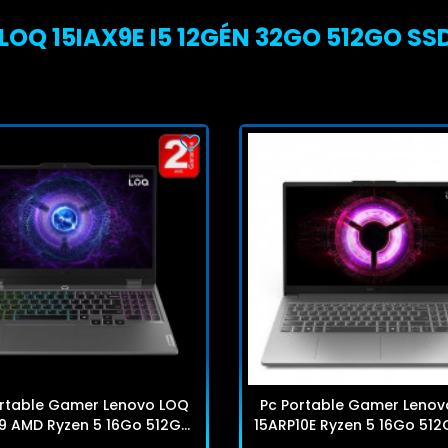
OQ 15IAX9E I5 12GÉN 32GO 512GO SSD
ortable Gamer Lenovo LOQ
Pc Portable Gamer Lenov
9 AMD Ryzen 5 16Go 512Go
15ARP10E Ryzen 5 16Go 512
SSD
Windows 11 Pro