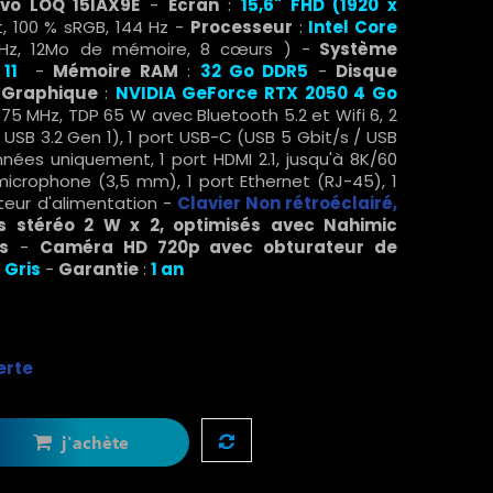
vo LOQ 15IAX9E
-
Ecran
:
15,6" FHD (1920 x
et, 100 % sRGB, 144 Hz -
Processeur
:
Intel Core
Hz, 12Mo de mémoire, 8 cœurs ) -
Système
11
-
Mémoire RAM
:
32 Go DDR5
-
Disque
 Graphique
:
NVIDIA GeForce RTX 2050 4 Go
75 MHz, TDP 65 W avec Bluetooth 5.2 et Wifi 6, 2
 USB 3.2 Gen 1), 1 port USB-C (USB 5 Gbit/s / USB
nnées uniquement, 1 port HDMI 2.1, jusqu'à 8K/60
icrophone (3,5 mm), 1 port Ethernet (RJ-45), 1
teur d'alimentation -
Clavier Non rétroéclairé,
 stéréo 2 W x 2, optimisés avec Nahimic
s
-
Caméra HD 720p avec obturateur de
:
Gris
-
Garantie
:
1 an
erte
j'achète