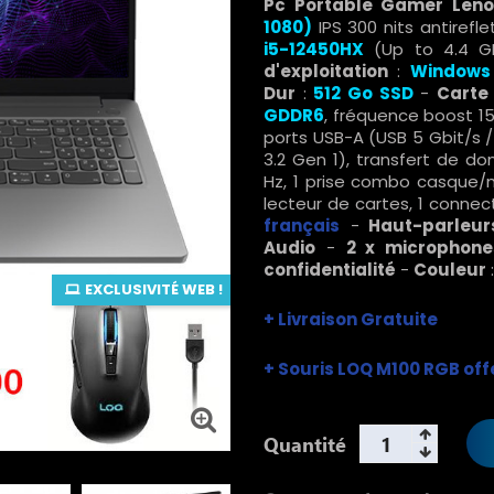
Pc Portable Gamer Leno
1080)
IPS 300 nits antirefl
i5-12450HX
(Up to 4.4 G
d'exploitation
:
Windows 
Dur
:
512 Go SSD
-
Carte
GDDR6
, fréquence boost 15
ports USB-A (USB 5 Gbit/s /
3.2 Gen 1), transfert de do
Hz, 1 prise combo casque/m
lecteur de cartes, 1 connec
français
-
Haut-parleurs
Audio
-
2 x microphone
confidentialité
-
Couleur
EXCLUSIVITÉ WEB !
+ Livraison Gratuite
+ Souris LOQ M100 RGB off
Quantité