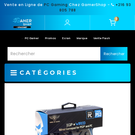
Vente en Ligne de
PC Gaming
Chez GamerShop -
+216 93
805 788
0
PC Gamer
Promos
Ecran
Marque
Vente Flash
Rechercher
CATÉGORIES