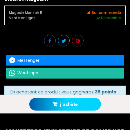
Sur commande
Magasin Menzah 5
Disponible
Vente en Ligne
Messenger
Whatsapp
En achetant ce produit vous gagnerez
35 points
bonus
grâce à notre programme de fidélité.
Votre panier totalisera
35 points bonus
.
j'achète