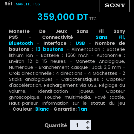
Réf :
MANETTE-PS5
359,000 DT
TTC
Manette De Jeux Sans Fil Sony
PS5
-
Connectivité
:
Sans Fil,
Bluetooth
-
Interface
:
USB
-
Nombre de
boutons
:
13 boutons
- Alimentation : Batterie
lithium ion - Batterie : 1560 mAh - Autonomie :
Environ 12 à 15 heures - Manette Analogique,
Numérique - Branchement casque : Jack 3,5 mm -
Croix directionnelle : 4 directions - 4 Gâchettes - 2
Sticks analogiques - Caractéristiques : Capteur
d'accélération, Rechargement via USB, Réglage du
volume, Identification joueur, Capteur
gyroscopique, Touche multimédia, Pavé tactile,
Haut-parleur, Information sur le statut du jeu
-
Couleur
:
Blanc
-
Garantie
:
1 an
Quantité