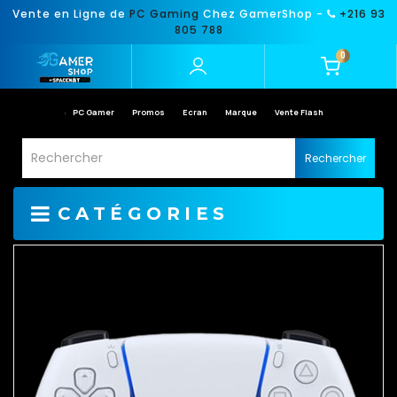
Vente en Ligne de
PC Gaming
Chez GamerShop -
+216 93
805 788
0
PC Gamer
Promos
Ecran
Marque
Vente Flash
Rechercher
CATÉGORIES