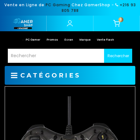
Vente en Ligne de
PC Gaming
Chez GamerShop -
+216 93
805 788
0
PC Gamer
Promos
Ecran
Marque
Vente Flash
Rechercher
CATÉGORIES