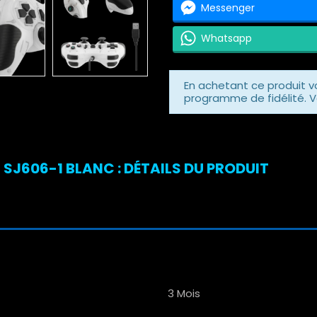
Messenger
Whatsapp
En achetant ce produit 
programme de fidélité. V
 SJ606-1 BLANC : DÉTAILS DU PRODUIT
3 Mois