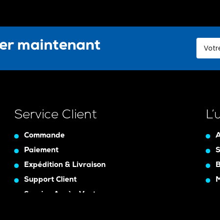
ter maintenant
Service Client
L’
Commande
A
Paiement
S
Expédition & Livraison
B
Support Client
Service Après-Vente
Assurance Garanty