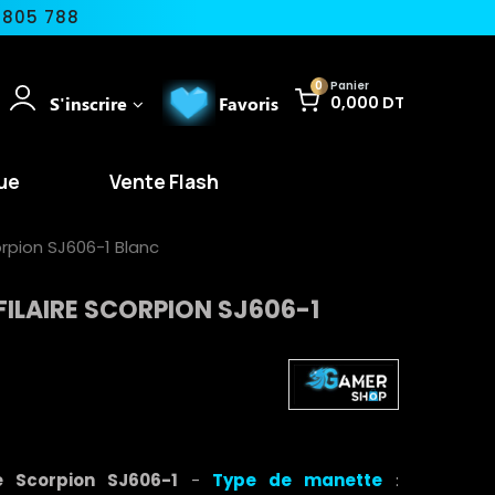
 805 788
0
Panier
S'inscrire
Favoris
0,000 DT
ue
Vente Flash
orpion SJ606-1 Blanc
FILAIRE SCORPION SJ606-1
e Scorpion SJ606-1
-
Type de manette
: