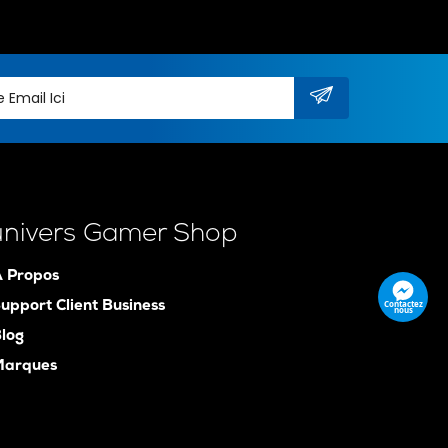
univers Gamer Shop
 Propos
Contactez
upport Client Business
nous
log
Marques