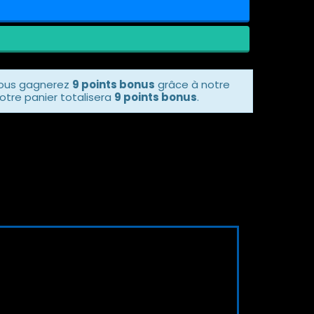
vous gagnerez
9 points bonus
grâce à notre
otre panier totalisera
9 points bonus
.