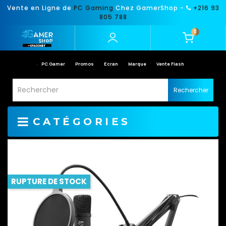
Vente en Ligne de
PC Gaming
Chez GamerShop -
+216 93
805 788
0
PC Gamer
Promos
Ecran
Marque
Vente Flash
Rechercher
CATÉGORIES
RUPTURE DE STOCK