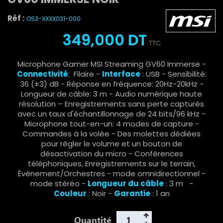
Réf :
OS3-XXXX031-000
349,000 DT
TTC
Microphone Gamer MSI Streaming GV60 Immerse -
Connectivité
: Filaire -
Interface
: USB - Sensibilité:
36 (±3) dB - Réponse en fréquence: 20Hz-20kHz -
Longueur de câble: 3 m - Audio numérique haute
résolution – Enregistrements sans perte capturés
avec un taux d'échantillonnage de 24 bits/96 kHz -
Microphone tout-en-un: 4 modes de capture -
Commandes à la volée - Des molettes dédiées
pour régler le volume et un bouton de
désactivation du micro - Conférences
téléphoniques, Enregistrements sur le terrain,
Événement/Orchestres - mode omnidirectionnel -
mode stéréo -
Longueur du câble
: 3 m -
Couleur
: Noir -
Garantie
: 1 an
Quantité