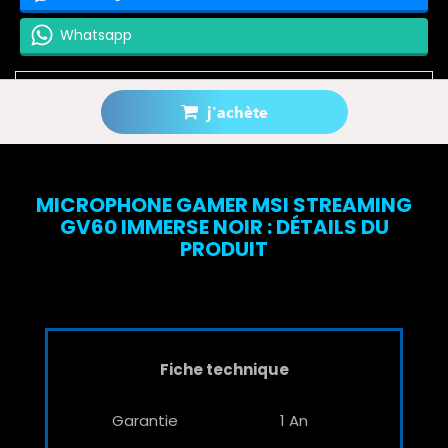
Whatsapp
j'achète
Prévenez-moi lorsque le produit est disponible
MICROPHONE GAMER MSI STREAMING
GV60 IMMERSE NOIR : DÉTAILS DU
PRODUIT
Fiche technique
Garantie
1 An