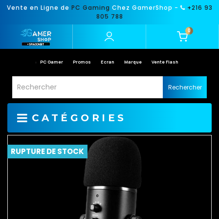
Vente en Ligne de
PC Gaming
Chez GamerShop -
+216 93
805 788
0
PC Gamer
Promos
Ecran
Marque
Vente Flash
Rechercher
CATÉGORIES
RUPTURE DE STOCK