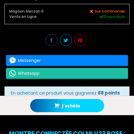
Sur commande
Magasin Menzah 5
Disponible
Vente en Ligne
Messenger
Whatsapp
En achetant ce produit vous gagnerez
88 points
bonus
grâce à notre programme de fidélité.
Votre panier totalisera
88 points bonus
.
j'achète
MONTRE CONNECTÉE COLMI V23 ROSE :