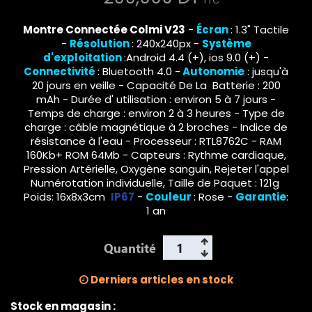
TTC
Montre Connectée Colmi V23
-
Écran
: 1.3" Tactile
-
Résolution
: 240x240px -
Système
d'exploitation
:Android 4.4 (+), ios 9.0 (+) -
Connectivité
: Bluetooth 4.0 -
Autonomie
: jusqu'à
20 jours
en veille - Capacité De La Batterie : 200
mAh - Durée d' utilisation : environ 5 à 7 jours -
Temps de charge : environ 2 à 3 heures - Type de
charge : câble magnétique à 2 broches - Indice de
résistance à l'eau - Processeur : RTL8762C - RAM
160Kb+ ROM 64Mb - Capteurs : Rythme cardiaque,
Pression Artérielle, Oxygène sanguin, Rejeter l'appel
Numérotation individuelle, Taille de Paquet : 121g
Poids: 16x8x3cm
IP67
-
Couleur
: Rose -
Garantie
:
1 an
Quantité
Derniers articles en stock
Stock en magasin :