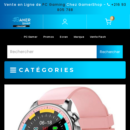
Vente en Ligne de
PC Gaming
Chez GamerShop -
+216 93
805 788
0
PC Gamer
Promos
Ecran
Marque
Vente Flash
Rechercher
CATÉGORIES