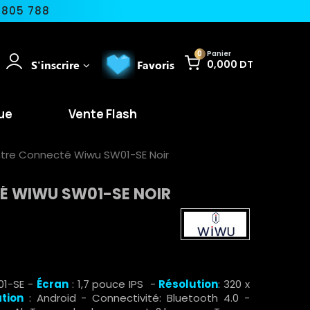
 805 788
0
Panier
S'inscrire
Favoris
0,000 DT
ue
Vente Flash
tre Connecté Wiwu SW01-SE Noir
 WIWU SW01-SE NOIR
01-SE -
Écran
: 1,7 pouce IPS -
Résolution
: 320 x
tion
: Android - Connectivité: Bluetooth 4.0 -