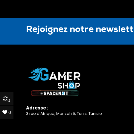
Rejoignez notre newslet
0
0
Adresse :
0
0
3 rue d'Afrique, Menzah 5, Tunis, Tunisie