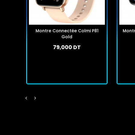
Montre Connectée Colmi P81
Mont
Gold
79,000 DT
En stock
J'achète