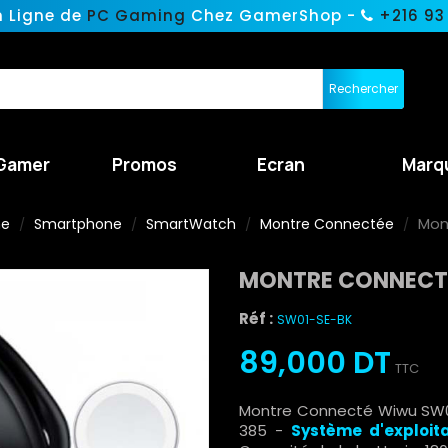
n Ligne de
PC Gaming
Chez GamerShop -
+216 93
Rechercher
Gamer
Promos
Ecran
Marq
Mon
ne
Smartphone
SmartWatch
Montre Connectée
MONTRE CONNECTÉ
Réf :
SW01-SE-BK
89,000 DT
TTC
Montre Connecté Wiwu SW
385 -
Système d'exploita