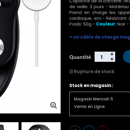
Capacité de la batterie: 
de veille: 3 jours - Matériau
Prend en charge les appels 
cardiaque, etc.- Résistant 
Poids: 50g -
Couleur
: Noir -
+ un câble de charge ma
Quantité
Rupture de stock
Stock en magasin :
Magasin Menzah 5
Vente en Ligne