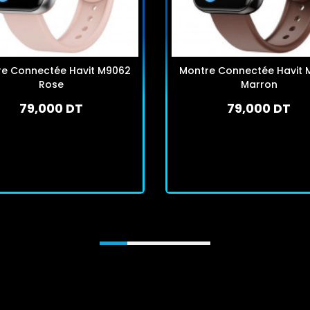
re Connectée Havit M9062
Montre Connectée Havit 
Rose
Marron
79,000 DT
79,000 DT
En stock
En stock
J'achète
J'achète