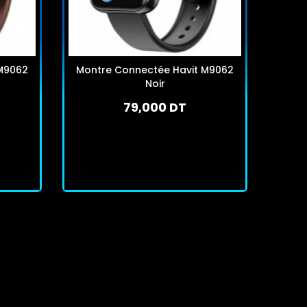
M9062
Montre Connectée Havit M9062
Mont
Noir
79,000 DT
7
En stock
J'achète