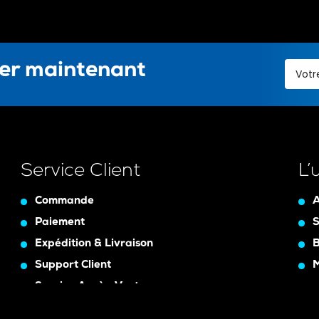
ter maintenant
Service Client
L’
Commande
A
Paiement
S
Expédition & Livraison
B
Support Client
Service Après-Vente
Assurance Garanty