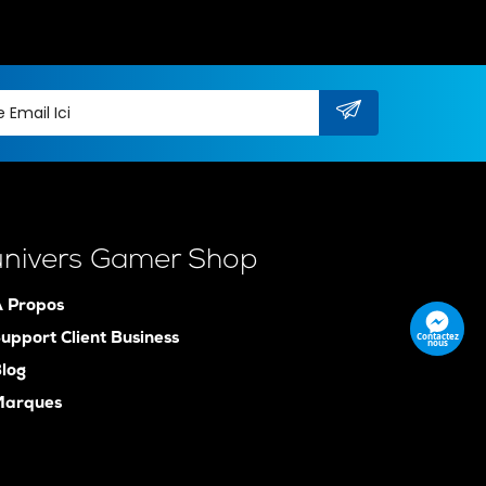
univers Gamer Shop
 Propos
Contactez
upport Client Business
nous
log
Marques