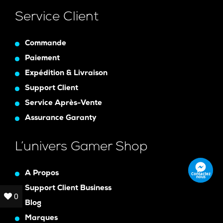
Service Client
Commande
Paiement
Expédition & Livraison
Support Client
Service Après-Vente
Assurance Garanty
L’univers Gamer Shop
A Propos
Contactez
nous
Support Client Business
0
0
Blog
Marques