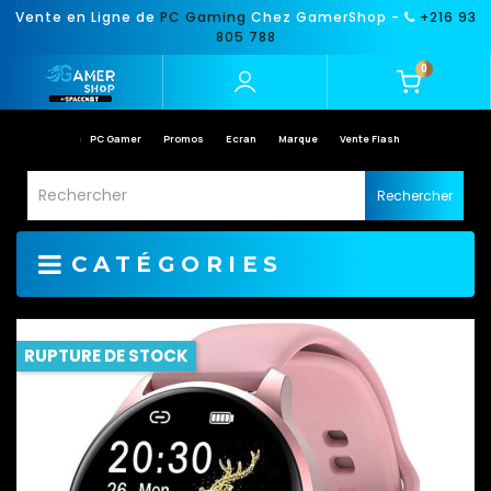
Vente en Ligne de
PC Gaming
Chez GamerShop -
+216 93
805 788
0
PC Gamer
Promos
Ecran
Marque
Vente Flash
Rechercher
CATÉGORIES
RUPTURE DE STOCK