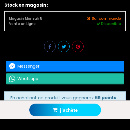
Stock en magasin :
Sur commande
Magasin Menzah 5
Disponible
Vente en Ligne
Messenger
Whatsapp
En achetant ce produit vous gagnerez
65 points
bonus
grâce à notre programme de fidélité.
Votre panier totalisera
65 points bonus
.
j'achète