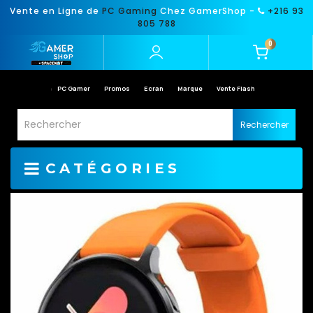
Vente en Ligne de
PC Gaming
Chez GamerShop -
+216 93
805 788
0
PC Gamer
Promos
Ecran
Marque
Vente Flash
Rechercher
CATÉGORIES