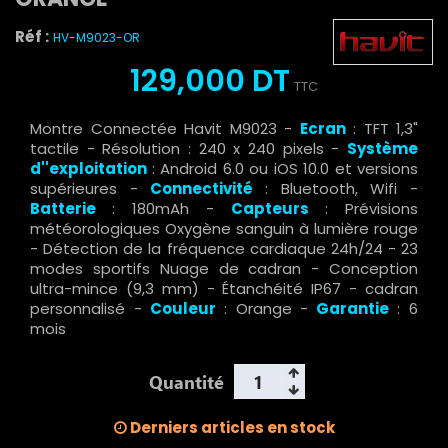
Réf :
HV-M9023-OR
129,000 DT
TTC
Montre Connectée Havit M9023 -
Ecran
: TFT 1,3"
tactile - Résolution : 240 x 240 pixels -
Système
d''exploitation
: Android 6.0 ou iOS 10.0 et versions
supérieures -
Connectivité
: Bluetooth, Wifi -
Batterie
: 180mAh -
Capteurs
: Prévisions
météorologiques Oxygène sanguin à lumière rouge
- Détection de la fréquence cardiaque 24h/24 - 23
modes sportifs Nuage de cadran - Conception
ultra-mince (9,3 mm) - Étanchéité IP67 - cadran
personnalisé -
Couleur
: Orange -
Garantie
: 6
mois
Quantité
Derniers articles en stock