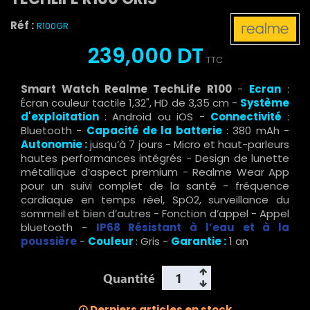
Réf :
R100GR
239,000 DT
TTC
Smart Watch Realme TechLife R100
-
Ecran
:
Écran couleur tactile
1,32",
HD de 3,35 cm
-
Système
d'exploitation
: Android ou iOS -
Connectivité
:
Bluetooth
-
Capacité de la batterie
: 380 mAh -
Autonomie :
jusqu’à 7 jours - Micro et haut-parleurs
hautes performances intégrés - Design de lunette
métallique d’aspect premium - Realme Wear App
pour un suivi complet de la santé - fréquence
cardiaque en temps réel, SpO2, surveillance du
sommeil et bien d’autres - Fonction d’appel - Appel
bluetooth -
IP68 Résistant à l’eau et à la
poussière
-
Couleur
: Gris -
Garantie :
1 an
Quantité
Derniers articles en stock