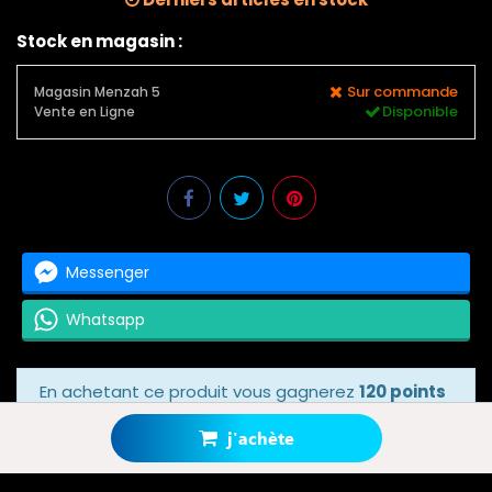
Stock en magasin :
Sur commande
Magasin Menzah 5
Disponible
Vente en Ligne
Messenger
Whatsapp
En achetant ce produit vous gagnerez
120 points
bonus
grâce à notre programme de fidélité.
Votre panier totalisera
120 points bonus
.
j'achète