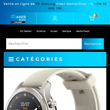
Vente en Ligne de
PC Gaming
Chez GamerShop -
+216 93
805 788
0
PC Gamer
Promos
Ecran
Marque
Vente Flash
Rechercher
CATÉGORIES