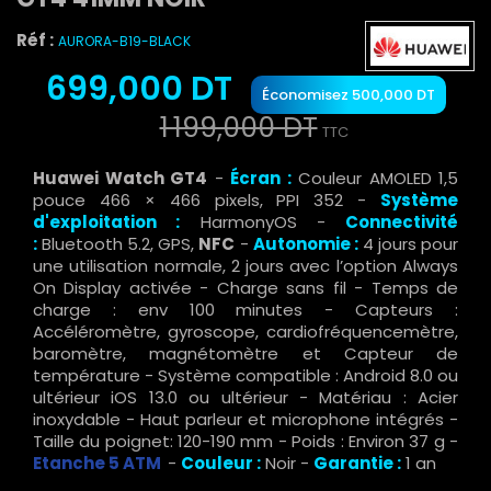
Réf :
AURORA-B19-BLACK
699,000 DT
Économisez 500,000 DT
1 199,000 DT
TTC
Huawei Watch GT4
-
Écran :
Couleur AMOLED 1,5
pouce 466 × 466 pixels, PPI 352 -
Système
d'exploitation :
HarmonyOS -
Connectivité
:
Bluetooth 5.2, GPS,
NFC
-
Autonomie :
4 jours pour
une utilisation normale, 2 jours avec l’option Always
On Display activée - Charge sans fil - Temps de
charge : env 100 minutes - Capteurs :
Accéléromètre, gyroscope, cardiofréquencemètre,
baromètre, magnétomètre et Capteur de
température - Système compatible : Android 8.0 ou
ultérieur iOS 13.0 ou ultérieur - Matériau : Acier
inoxydable - Haut parleur et microphone intégrés -
Taille du poignet: 120-190 mm - Poids : Environ 37 g -
Etanche 5 ATM
-
Couleur :
Noir -
Garantie :
1 an