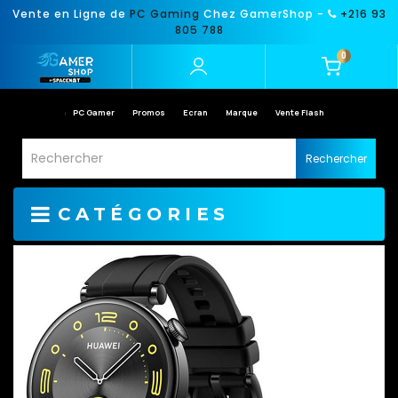
Vente en Ligne de
PC Gaming
Chez GamerShop -
+216 93
805 788
0
PC Gamer
Promos
Ecran
Marque
Vente Flash
Rechercher
CATÉGORIES