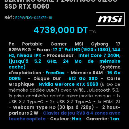
SSD RTX 5060
Réf :
B2RWFKG-043XFR-16
4 739,000 DT
TTC
Pc Portable Gamer MSI Cyborg 17
B2RWFKG
-
Ecran
:
17.3" Full HD (1920 x 1080), 144
Hz, niveau IP
S
-
Processeur
:
Intel Core 7 240H,
(jusqu'à 5.2 GHz, 24 Mo de mémoire
cache
)
-
Système
d'exploitation
:
FreeDos
-
Mémoire RAM
:
16 Go
DDR5
-
Disque Dur
:
512 Go SSD
-
Carte
Graphique
:
Nvidia GeForce RTX 5060
(8 Go de
mémoire dédiée DDR7) avec Wifi6E , Bluetooth 5.3,
1x prise combinée entrée micro/sortie casque - 1x
USB 3.2 Type-C - 2x USB 3.2 Type-A - 1x HDMI 2.1
-
Webcam Type HD (30 ips à 720p)
-
2 haut-
parleurs 2 W
-
Clavier de jeu RVB à 4 zones avec
touche copilote
-
Couleur
:
Noir
-
Garantie
:
1 an