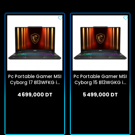
Pc Portable Gamer MSI
Pc Portable Gamer MSI
Cyborg 17 B13WFKG i5
Cyborg 15 B13WGKG i7
13Gén 16Go 512Go SSD
13Gén 16Go 1To SSD RTX
4 699,000 DT
5 499,000 DT
RTX 5060
5070
En stock
En stock
J'achète
J'achète