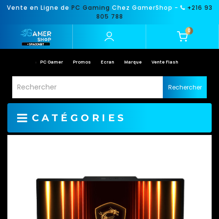
Vente en Ligne de
PC Gaming
Chez GamerShop -
+216 93
805 788
0
PC Gamer
Promos
Ecran
Marque
Vente Flash
Rechercher
CATÉGORIES