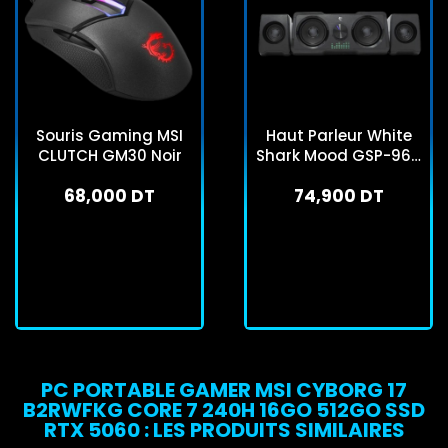
Souris Gaming MSI
Haut Parleur White
CLUTCH GM30 Noir
Shark Mood GSP-968
RGB - Noir
68,000 DT
74,900 DT
En stock
Rupture de stock
Rupture De Stock
J'achète
PC PORTABLE GAMER MSI CYBORG 17
B2RWFKG CORE 7 240H 16GO 512GO SSD
RTX 5060 : LES PRODUITS SIMILAIRES