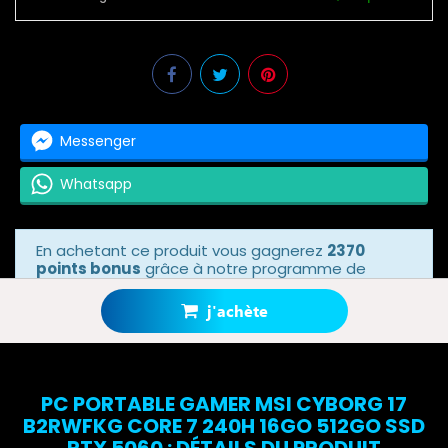
Messenger
Whatsapp
En achetant ce produit vous gagnerez
2370
points bonus
grâce à notre programme de
fidélité. Votre panier totalisera
2370 points
bonus
.
j'achète
PC PORTABLE GAMER MSI CYBORG 17
B2RWFKG CORE 7 240H 16GO 512GO SSD
RTX 5060 : DÉTAILS DU PRODUIT