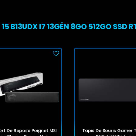
15 B13UDX I7 13GÉN 8GO 512GO SSD R
rt De Repose Poignet MSI
Tapis De Souris Gamer 