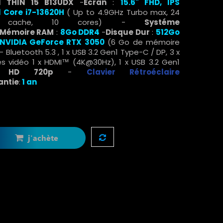
 THIN 15 B13UDX
-
Ecran
:
15.6" FHD, IPS
l Core i7-
13620H
( Up to 4.9GHz Turbo max, 24
 cache, 10 cores) -
Systéme
Mémoire RAM
:
8Go DDR4
-
Disque Dur
:
512Go
NVIDIA GeForce RTX 3050
(6 Go de mémoire
Bluetooth 5.3 , 1 x USB 3.2 Gen1 Type-C / DP, 3 x
es vidéo 1 x HDMI™ (4K@30Hz), 1 x USB 3.2 Gen1
 HD 720p
-
C
lavier Rétroéclaire
antie
:
1 an
j'achète