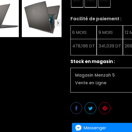
16GO
24GO
32GO
Facilité de paiement :
6 MOIS
9 MOIS
12 
478,196 DT
341,039 DT
266
Stock en magasin :
Magasin Menzah 5
Vente en Ligne
Messenger