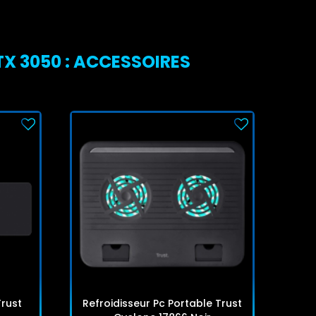
TX 3050 : ACCESSOIRES
Trust
Refroidisseur Pc Portable Trust