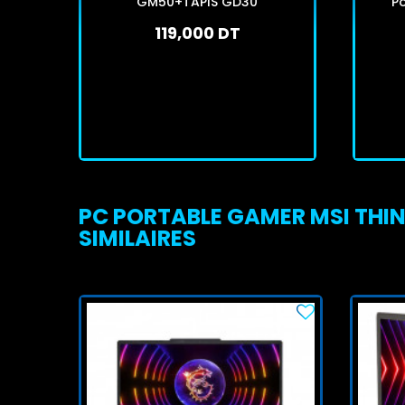
GM50+TAPIS GD30
P
119,000 DT
En stock
J'achète
PC PORTABLE GAMER MSI THIN 
SIMILAIRES