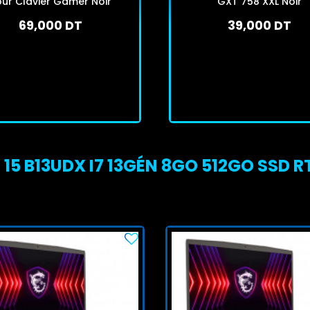
our Clavier Gamer Noir
GXT 758 XXL Noir
69,000 DT
39,000 DT
En stock
En arrivage
J'achète
J'achète
15 B13UDX I7 13GÉN 8GO 512GO SSD RT