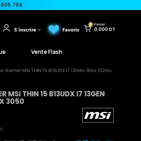
 805 788
0
Panier
S'inscrire
Favoris
0,000 DT
ue
Vente Flash
le Gamer MSI THIN 15 B13UDX i7 13Gén 8Go 512Go
 MSI THIN 15 B13UDX I7 13GÉN
X 3050
TC