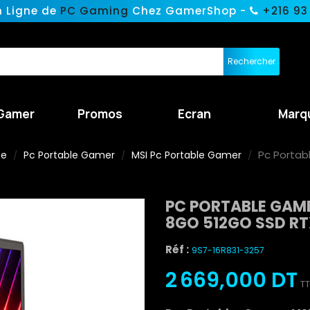
n Ligne de
PC Gaming
Chez GamerShop -
+216 93
Rechercher
Gamer
Promos
Ecran
Marq
Pc Portab
ne
Pc Portable Gamer
MSI Pc Portable Gamer
PC PORTABLE GAMER
8GO 512GO SSD RT
Réf :
9S7-16R831-3257
2 669,000 DT
T