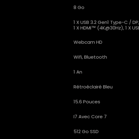
8 Go
1 X USB 3.2 Gen1 Type-C / DP
1 X HDMI™ (4K@30Hz), 1 X US
Webcam HD
Wifi, Bluetooth
1 An
Rétroéclairé Bleu
15.6 Pouces
I7 Avec Core 7
512 Go SSD