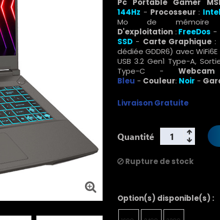
Pc Portable Gamer MSI
144Hz
-
Procosseur
:
Inte
Mo de mémoire
D'exploitation
:
FreeDos
-
SSD
-
Carte Graphique
:
dédiée GDDR6) avec WiFi6E - 
USB 3.2 Gen1 Type-A, Sorti
Type-C -
Webcam
Bleu
-
Couleur
:
Noir
-
Gar
Livraison Gratuite
Quantité
Rupture de stock
Option(s) disponible(s) :