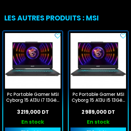
LES AUTRES PRODUITS : MSI
Pc Portable Gamer MSI
Pc Portable Gamer MSI
Cyborg 15 A13U i7 13Gén
Cyborg 15 A13U i5 13Gén
16Go 512Go SSD RTX
16Go 512Go SSD RTX
3 219,000 DT
2 989,000 DT
3050
3050
En stock
En stock