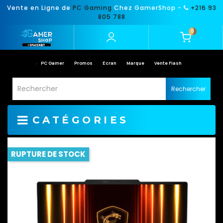
Vente en Ligne de
PC Gaming
Chez GamerShop -
+216 93
805 788
0
PC Gamer
Promos
Ecran
Marque
Vente Flash
Rechercher
CATÉGORIES
RUPTURE DE STOCK