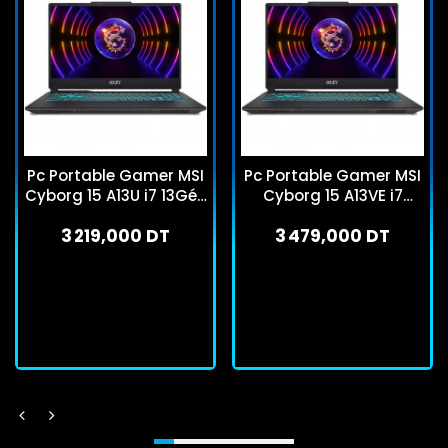
Pc Portable Gamer MSI
Pc Portable Gamer MSI
Cyborg 15 A13U i7 13Gén
Cyborg 15 A13VE i7
16Go 512Go SSD RTX
13Gén 16Go 512Go SSD
3 219,000 DT
3 479,000 DT
3050
RTX 4050
En stock
En stock
J'achète
J'achète