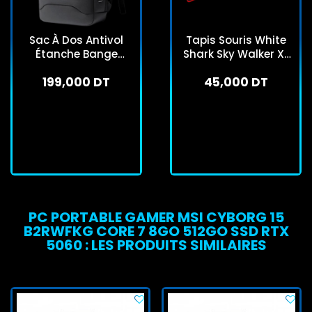
Sac À Dos Antivol
Tapis Souris White
Étanche Bange
Shark Sky Walker XL
BG025 15.6" Gris
GMP-1899 - Noir &
199,000 DT
45,000 DT
Rouge
En stock
En stock
J'achète
J'achète
PC PORTABLE GAMER MSI CYBORG 15
B2RWFKG CORE 7 8GO 512GO SSD RTX
5060 : LES PRODUITS SIMILAIRES