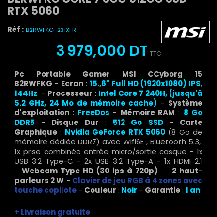
RTX 5060
Réf :
B2RWFKG-231XFR
3 979,000 DT
TTC
Pc Portable Gamer MSI CCyborg 15
B2RWFKG
-
Ecran
:
15.,6" Full HD (1920x1080) IPS,
144Hz
-
Processeur
:
Intel Core 7 240H, (jusqu'à
5.2 GHz, 24 Mo de mémoire cache
)
-
Système
d'exploitation
:
FreeDos
-
Mémoire RAM
:
8 Go
DDR5
-
Disque Dur
:
512 Go SSD
-
Carte
Graphique
:
Nvidia GeForce RTX 5060
(8 Go de
mémoire dédiée DDR7) avec Wifi6E , Bluetooth 5.3,
1x prise combinée entrée micro/sortie casque - 1x
USB 3.2 Type-C - 2x USB 3.2 Type-A - 1x HDMI 2.1
-
Webcam Type HD (30 ips à 720p)
-
2 haut-
parleurs 2 W
-
Clavier de jeu RGB à 4 zones avec
touche copilote
-
Couleur
:
Noir
-
Garantie
:
1 an
+ Livraison gratuite