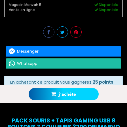
Disponible
Magasin Menzah 5
Disponible
Vente en Ligne
Messenger
Whatsapp
En achetant ce produit vous gagnerez
25 points
bonus
grâce à notre programme de fidélité.
Votre panier totalisera
25 points bonus
.
j'achète
PACK SOURIS + TAPIS GAMING USB 8
BOUTONS 7 COULEURS 3200 DPI MARVO