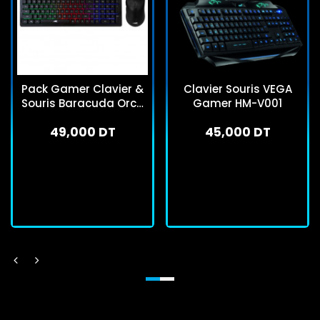
Pack Gamer Clavier &
Clavier Souris VEGA
Souris Baracuda Orca
Gamer HM-V001
BGC Noir
49,000 DT
45,000 DT
En stock
En stock
J'achète
J'achète