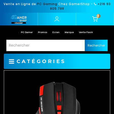
Vente en Ligne de
PC Gaming
Chez GamerShop -
+216 93
805 788
0
PC Gamer
Promos
Ecran
Marque
Vente Flash
Rechercher
CATÉGORIES