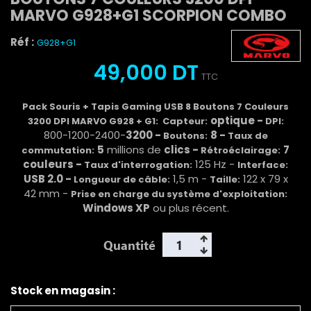
MARVO G928+G1 SCORPION COMBO
Réf :
G928+G1
49,000 DT
TTC
Pack Souris + Tapis Gaming USB 8 Boutons 7 Couleurs
optique -
3200 DPI MARVO G928 + G1:
Capteur:
DPI:
800-1200-2400-
3200 -
8 -
Boutons:
Taux de
5
millions de
clics -
7
commutation:
Rétroéclairage:
couleurs -
125 Hz -
Taux d'interrogation:
Interface:
USB 2.0 -
1,5 m -
122 x 79 x
Longueur de câble:
Taille:
42 mm -
Prise en charge du système d'exploitation:
Windows XP
ou plus récent.
Quantité
Stock en magasin :