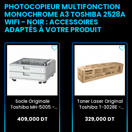
PHOTOCOPIEUR MULTIFONCTION
MONOCHROME A3 TOSHIBA 2528A
WIFI - NOIR : ACCESSOIRES
ADAPTÉS À VOTRE PRODUIT
Socle Originale
Toner Laser Original
Toshiba MH-5005 -
Toshiba T-3028E -
Blanc
Noir
409,000 DT
329,000 DT
Sur commande
Sur commande