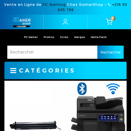
Vente en Ligne de
PC Gaming
Chez GamerShop -
+216 93
805 788
0
PC Gamer
Promos
Ecran
Marque
Vente Flash
Rechercher
CATÉGORIES