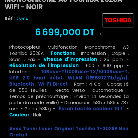
WIFI - NOIR
Réf :
2528A
6 699,000 DT
TTC
Photocopieur Multifonction Monochrome A3
Toshiba 2528A -
Fonctions
: Impression , Copie ,
Scan , Fax -
Vitesse d'impression
: 25 ppm -
Résolution de l’impression
: 600 x 600 ppp -
Interface :
10Base-T/100Base-TX/1000Base-T,
USB 2.0 haut débit, WLAN (IEEE802.11b/g/n),
Bluetooth , Wi-Fi Direct
- Ram : 4 Go - Capacité
de 550 feuilles - Recto verso : automatique -
Temps de préchauffage : Environ 14 secondes (à
partir du mode veille) - Dimensions: 585 x 586 x 787
mm - Poids 58Kg -
Écran tactile couleur 10.1"
-
Couleur
: Noir
Avec Toner Laser Original Toshiba T-3028E Noir
Gratuit