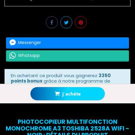
Messenger
Whatsapp
En achetant ce produit vous gagnerez
3350
points bonus
grâce à notre programme de
fidélité. Votre panier totalisera
3350 points
bonus
.
j'achète
PHOTOCOPIEUR MULTIFONCTION
MONOCHROME A3 TOSHIBA 2528A WIFI -
NOIR : DÉTAILS DU PRODUIT