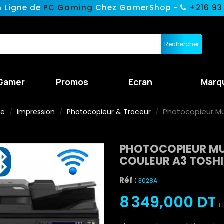
n Ligne de
PC Gaming
Chez GamerShop -
+216 93
Rechercher
Gamer
Promos
Ecran
Marq
Photocopieur Mu
ne
Impression
Photocopieur & Traceur
PHOTOCOPIEUR M
COULEUR A3 TOSHI
Réf :
3028A
8 349,000 DT
T