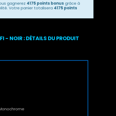
vous gagnerez
4175 points bonus
grâce à
ité. Votre panier totalisera
4175 points
- NOIR : DÉTAILS DU PRODUIT
n Monochrome