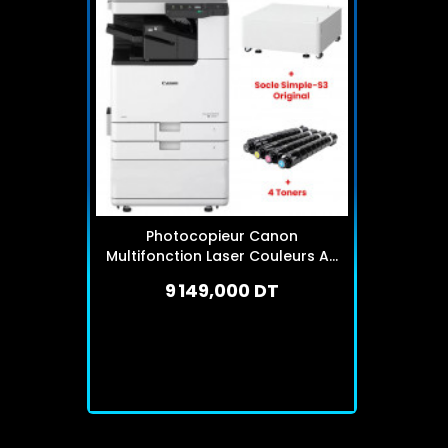
Photocopieur Canon
Multifonction Laser Couleurs A3
IR C3326i
9 149,000 DT
En stock
J'achète