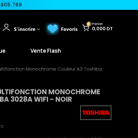
 805 788
0
Panier
S'inscrire
Favoris
0,000 DT
ue
Vente Flash
ltifonction Monochrome Couleur A3 Toshiba
ULTIFONCTION MONOCHROME
BA 3028A WIFI - NOIR
TC