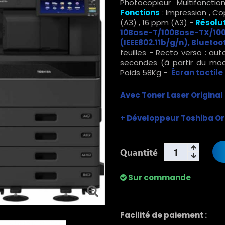
Photocopieur Multifonct
Fonctions
: Impression , Co
(A3) , 16 ppm (A3) -
Résolut
10Base-T/100Base-TX/
(IEEE802.11b/g/n), Bluetoot
feuilles - Recto verso : a
secondes (à partir du mod
Poids 58Kg -
Écran tactile 
Avec Toner Laser Original
+
Développeur Toshiba Or
Quantité
Sur commande
Facilité de paiement :