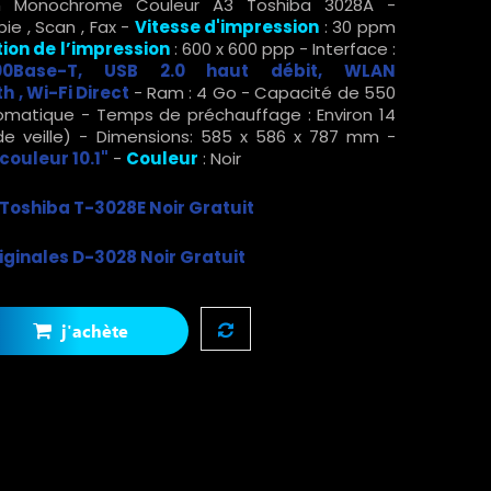
ion Monochrome Couleur A3 Toshiba 3028A -
pie , Scan , Fax -
Vitesse d'impression
: 30 ppm
ion de l’impression
: 600 x 600 ppp - Interface :
1000Base-T, USB 2.0 haut débit, WLAN
h , Wi-Fi Direct
- Ram : 4 Go - Capacité de 550
utomatique - Temps de préchauffage : Environ 14
e veille) - Dimensions: 585 x 586 x 787 mm -
couleur 10.1"
-
Couleur
: Noir
 Toshiba T-3028E Noir Gratuit
iginales D-3028 Noir
Gratuit
j'achète