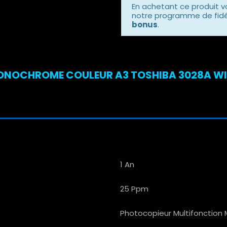
En achetant ce produit 
notre programme de fidél
bonus
.
OCHROME COULEUR A3 TOSHIBA 3028A WIFI 
1 An
25 Ppm
Photocopieur Multifonctio