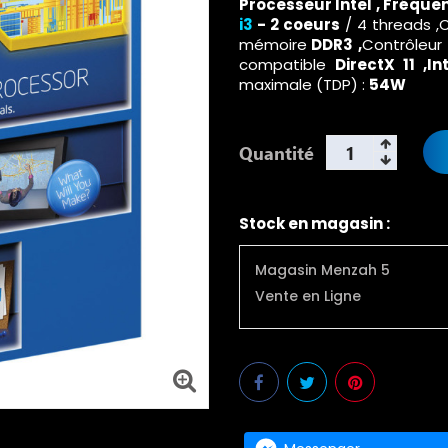
Processeur Intel , Fréquen
i3
-
2 coeurs
/ 4 threads ,
mémoire
DDR3 ,
Contrôleur
compatible
DirectX 11 ,
In
maximale (TDP) :
54W
Quantité
Stock en magasin :
Magasin Menzah 5
Vente en Ligne