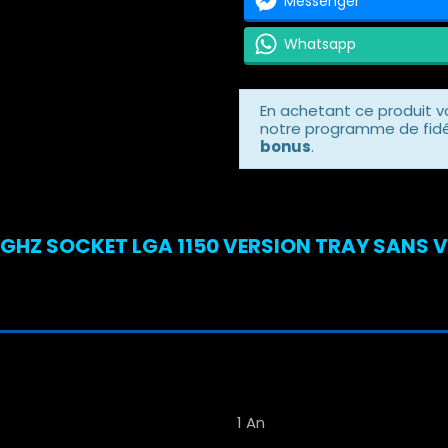
Messenger
Whatsapp
En achetant ce produit 
notre programme de fidél
bonus
.
7GHZ SOCKET LGA 1150 VERSION TRAY SANS V
1 An