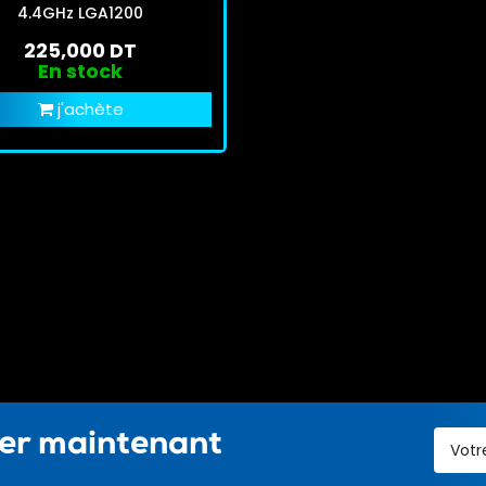
4.4GHz LGA1200
225,000 DT
En stock
j'achète
ter maintenant