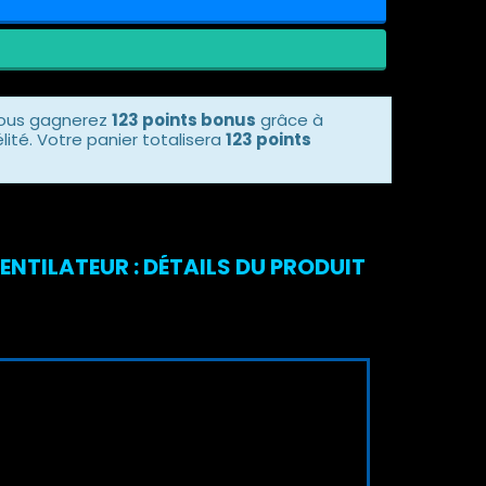
vous gagnerez
123 points bonus
grâce à
ité. Votre panier totalisera
123 points
ENTILATEUR : DÉTAILS DU PRODUIT