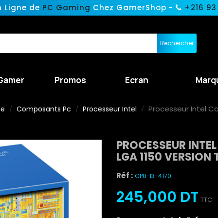
n Ligne de
PC Gaming
Chez GamerShop -
+216 93
Rechercher
Gamer
Promos
Ecran
Marq
Processeur Intel Co
ne
Composants Pc
Processeur Intel
PROCESSEUR INTEL
LGA 1150 VERSION
Réf :
CPU-I3-4170
245,000 DT
TTC