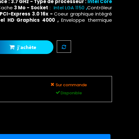
ce :
3.7 GHz - Type de processeur :
Intel Core
Cache
3 Mo - Socket
:
Intel LGA 1150
,
Contrôleur
PCI-Express 3.0 16x -
Coeur graphique intégré
tel HD Graphics 4000 ,
Enveloppe thermique
j'achète
Sur commande
Disponible