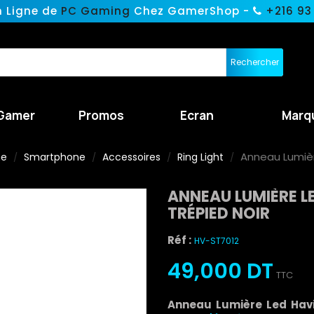
n Ligne de
PC Gaming
Chez GamerShop -
+216 93
Rechercher
Gamer
Promos
Ecran
Marq
Anneau Lumièr
ne
Smartphone
Accessoires
Ring Light
ANNEAU LUMIÈRE L
TRÉPIED NOIR
Réf :
HV-ST7012
49,000 DT
TTC
Anneau Lumière Led Havi