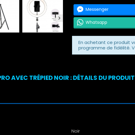
Messenger
Whatsapp
En achetant ce produit 
programme de fidélité. V
RO AVEC TRÉPIED NOIR : DÉTAILS DU PRODUIT
Noir