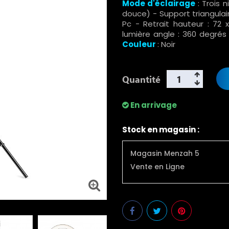
Mode d'éclairage
: Trois 
douce) - Support triangulair
Pc - Retrait hauteur : 72
lumière angle : 360 degrés 
Couleur
: Noir
Quantité
En arrivage
Stock en magasin :
Magasin Menzah 5
Vente en Ligne