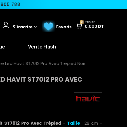
 805 788
0
Panier
S'inscrire
Favoris
0,000 DT
ue
Vente Flash
e Led Havit ST7012 Pro Avec Trépied Noir
ED HAVIT ST7012 PRO AVEC
t ST7012 Pro Avec Trépied
-
Taille
: 26 cm -