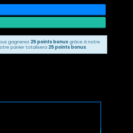
vous gagnerez
25 points bonus
grâce à notre
otre panier totalisera
25 points bonus
.